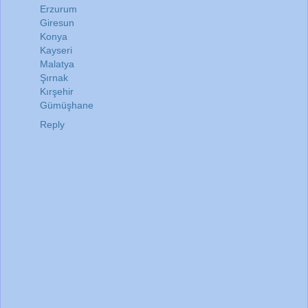
Erzurum
Giresun
Konya
Kayseri
Malatya
Şırnak
Kırşehir
Gümüşhane
Reply