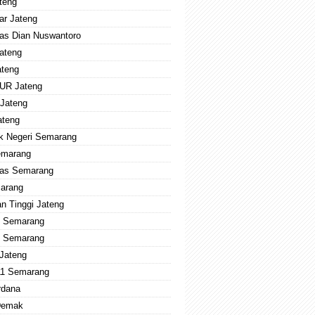
teng
ar Jateng
tas Dian Nuswantoro
ateng
teng
UR Jateng
Jateng
ateng
ik Negeri Semarang
emarang
tas Semarang
arang
n Tinggi Jateng
 Semarang
 Semarang
 Jateng
1 Semarang
dana
Demak