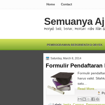
Home
Contact
Semuanya Aj
menjadi baik, benar, mencari ridho Alloh
PEMROGRAMAN BERORIENTASI OBYEK
Saturday, March 8, 2014
Formulir Pendaftaran
Formulir pendafta
harus valid. Sila
satu...
Read More...
Po
Labels:
berita
,
Campus
,
Pemrograman 