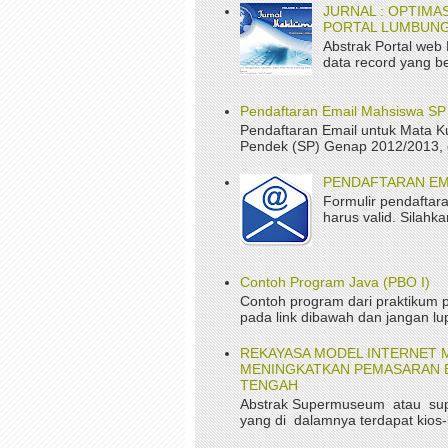
JURNAL : OPTIM
PORTAL LUMBUNG
Abstrak Portal web
data record yang be
Pendaftaran Email Mahsiswa S
Pendaftaran Email untuk Mata K
Pendek (SP) Genap 2012/2013, da
PENDAFTARAN EM
Formulir pendaftara
harus valid. Silah
Contoh Program Java (PBO I)
Contoh program dari praktikum p
pada link dibawah dan jangan lup
REKAYASA MODEL INTERNET 
MENINGKATKAN PEMASARAN B
TENGAH
Abstrak Supermuseum atau su
yang di dalamnya terdapat kios-