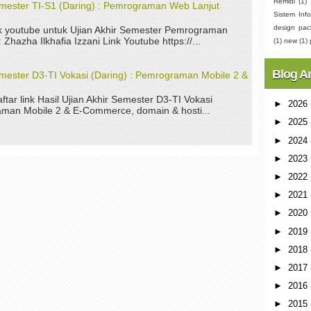
Remidi
(1)
Semester TI-S1 (Daring) : Pemrograman Web Lanjut
Sistem Info
design pac
nk youtube untuk Ujian Akhir Semester Pemrograman
Zhazha Ilkhafia Izzani Link Youtube https://...
(1)
new
(1)
Blog A
Semester D3-TI Vokasi (Daring) : Pemrograman Mobile 2 &
aftar link Hasil Ujian Akhir Semester D3-TI Vokasi
►
2026
aman Mobile 2 & E-Commerce, domain & hosti...
►
2025
►
2024
►
2023
►
2022
►
2021
►
2020
►
2019
►
2018
►
2017
►
2016
►
2015