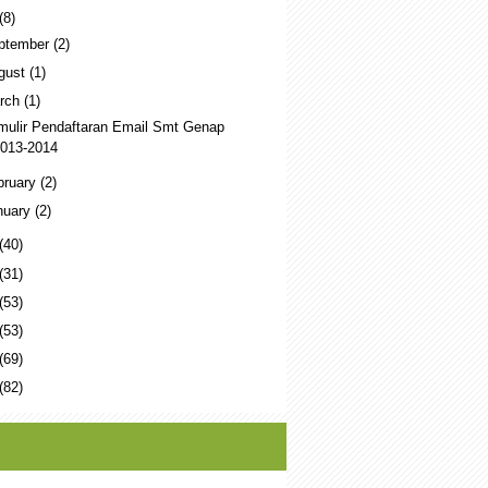
(8)
ptember
(2)
gust
(1)
rch
(1)
mulir Pendaftaran Email Smt Genap
013-2014
bruary
(2)
nuary
(2)
(40)
(31)
(53)
(53)
(69)
(82)