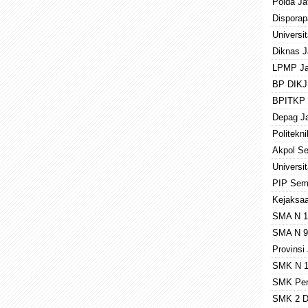
Polda Ja
Disporap
Universi
Diknas J
LPMP Ja
BP DIKJ
BPITKP 
Depag J
Politekn
Akpol S
Universi
PIP Sem
Kejaksaa
SMA N 1
SMA N 9
Provinsi
SMK N 1
SMK Per
SMK 2 