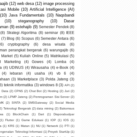
ajib
(12)
web desa
(12)
image processing
kasi Mobile
(10)
Artificial Intelligence (AI)
(10)
Java Fundamentals
(10)
Naqsbandi
(10)
steganography
(10)
Dasar
aman
(9)
estehajib
(9)
Semester Pendek
(8)
(8)
Strategi Algoritma
(8)
seminar
(8)
IEEE
(7)
Blog
(6)
Scopus
(6)
Semester Antara
(6)
(6)
cryptography
(6)
desa wisata
(6)
man perangkat bergerak
(6)
warungajib
(6)
 Market
(5)
Kuliah Online
(5)
Matrikulasi
(5)
al Marketing
(4)
Gowes
(4)
Lomba
(4)
a
(4)
UDINUS
(4)
Wirausaha
(4)
e-Book
(4)
(4)
lebaran
(4)
usaha
(4)
vb 6
(4)
ahaan
(3)
Marketplace
(3)
Polda Jateng
(3)
3)
teknik informatika
(3)
windows 8
(3)
API
(2)
g Data
(2)
CPNS
(2)
Chat Bot
(2)
Hosting
(2)
Juri
(2)
um
(2)
LPMP Jateng
(2)
Pemrograman Sisi Server
(2)
SMK
(2)
SINTA
(2)
SMSGateway
(2)
Social Media
2)
Teknologi Bergerak
(2)
data mining
(2)
Bakomsus
swa
(1)
BlockChain
(1)
Dart
(1)
Disporabudpar
(1)
Flutter
(1)
Game Edukasi
(1)
IOP
(1)
IOS
(1)
ia
(1)
KRS
(1)
Matan
(1)
NU
(1)
Network
(1)
PTI
(1)
ngenalan Teknologi Informasi
(1)
Proyek StartUp
(1)