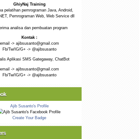
GhiyNaj Training
a pelatihan pemrograman Java, Android,
NET, Pemrograman Web, Web Service dll
rima analisa dan pembuatan program
Kontak :
email -> ajibsusanto@gmail.com
Fb/Tw/IG/G+ -> @ajibsusanto
alis Aplikasi SMS Gategaway, ChatBot
email -> ajibsusanto@gmail.com
Fb/Tw/IG/G+ -> @ajibsusanto
ook
Ajib Susanto's Profile
Create Your Badge
ers