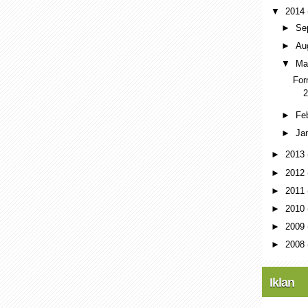
▼
2014
►
Se
►
Au
▼
Ma
For
2
►
Fe
►
Ja
►
2013
►
2012
►
2011
►
2010
►
2009
►
2008
Iklan