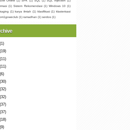
SIM Online
(1)
SPK
(1)
SQL
(1)
SQL Injection
(1)
rmasi
(1)
Sistem Rekomendasi
(1)
Windows 10
(1)
kaging
(1)
karya ilmiah
(1)
klasifikasi
(1)
klasterisasi
pm1goweclub
(1)
ramadhan
(1)
serdos
(1)
rchive
(1)
(19)
(11)
(11)
(6)
(30)
(32)
(32)
(37)
(37)
(18)
(9)