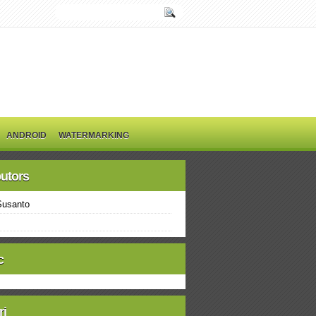
ANDROID
WATERMARKING
butors
Susanto
c
ri