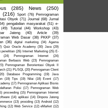
us
(285)
News
(250)
(216)
Sport
(76)
Pemrograman
ntasi Obyek
(71)
Journal
(68)
Jurnal
64)
pengabdian masyarakat
(51)
e-
(49)
Tutorial
(44)
Workshop
(43)
apar Jateng
(40)
Article
(39)
raman Web Dasar
(38)
PKKP
(37)
an
(36)
digital marketing
(34)
Agama
2)
Quiz Oracle Academy
(30)
Java
(29)
)
penelitian
(26)
Internet Marketing
(25)
E-
(24)
Pemrograman Internet
(24)
aman Berbasis Web
(23)
Pemrograman
23)
Pemrograman Berorientasi Obyek II
arch
(21)
PL/SQL
(20)
Pemrogaman Client
(20)
Database Programming
(19)
Java
on
(19)
Tips
(19)
Nilai
(18)
Event
(17)
Academy
(17)
Pemrograman Aplikasi Bisnis
daftaran Polisi
(17)
Pemrograman Web
6)
proceeding
(15)
Pemrograman Internet
oftware
(14)
aplikasi
(14)
Dinpora Jateng
ommerce
(13)
prosiding
(13)
Android
(12)
king
(12)
Web Service
(12)
eMarket
(12)