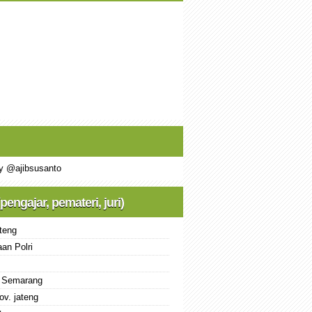
y @ajibsusanto
(pengajar, pemateri, juri)
teng
an Polri
 Semarang
ov. jateng