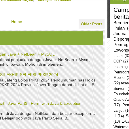
Camp
berita
Home
Berorie
Older Posts
Ilmiah
(
Journal
Dispor
Pemrog
Lowong
ngan Java + NetBean + MySQL
Islam
(3
ikasi penjualan dengan Java + NetBean + Mysql,
OOP
(27
link di bawah. Mohon di implemen...
Learning
Pemrogr
L AKHIR SELEKSI PKKP 2024
Mobile
(
a Jateng Lolos PKKP 2024 Pengumuman hasil lolos
(22)
rese
 PKKP 2024 Provinsi Jawa Tengah dapat dilihat di : S...
Server
Foundati
Oracle 
with Java Part9 : Form with Java & Exception
(17)
Pen
Lanjut
(1
rm di Java dengan NetBean dan belajar exception. #
II
(14)
S
 Belajar oop with Java Part8 Serial B...
(13)
E-C
Watermar