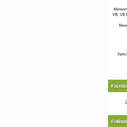
Menerim
VB, VB.
Mene
Speci
Faceb
Follow