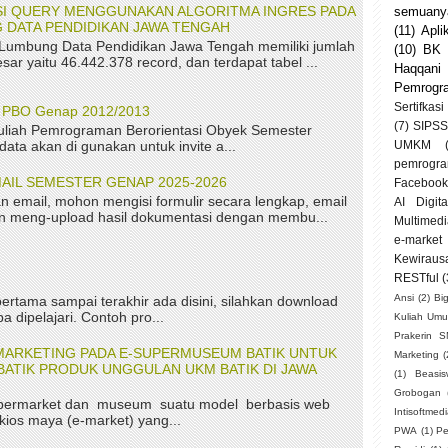
ASI QUERY MENGGUNAKAN ALGORITMA INGRES PADA
semuanya
 DATA PENDIDIKAN JAWA TENGAH
(11)
Apli
 Lumbung Data Pendidikan Jawa Tengah memiliki jumlah
(10)
BK
sar yaitu 46.442.378 record, dan terdapat tabel ...
Haqqani
Pemrogr
Sertifkasi
P PBO Genap 2012/2013
(7)
SIPSS
uliah Pemrograman Berorientasi Obyek Semester
ta akan di gunakan untuk invite a...
UMKM
pemrogra
AIL SEMESTER GENAP 2025-2026
Facebook
n email, mohon mengisi formulir secara lengkap, email
AI Digit
kan meng-upload hasil dokumentasi dengan membu...
Multimedi
e-market
Kewiraus
RESTful
(
Ansi
(2)
Bi
ertama sampai terakhir ada disini, silahkan download
a dipelajari. Contoh pro...
Kuliah Um
Prakerin 
MARKETING PADA E-SUPERMUSEUM BATIK UNTUK
Marketing
(
ATIK PRODUK UNGGULAN UKM BATIK DI JAWA
(1)
Beasi
Grobogan
permarket dan museum suatu model berbasis web
Intisoftmed
kios maya (e-market) yang...
PWA
(1)
Pe