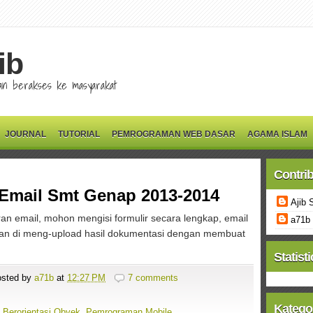
ib
 dan berakses ke masyarakat
JOURNAL
TUTORIAL
PEMROGRAMAN WEB DASAR
AGAMA ISLAM
Contri
 Email Smt Genap 2013-2014
Ajib 
ran email, mohon mengisi formulir secara lengkap, email
a71b
hkan di meng-upload hasil dokumentasi dengan membuat
Statisti
sted by
a71b
at
12:27 PM
7 comments
Katego
Berorientasi Obyek
,
Pemrograman Mobile