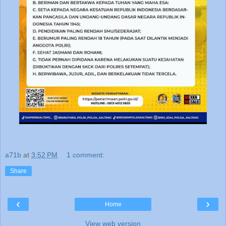
a71b
at
3:52 PM
1 comment:
Share
‹
›
Home
View web version