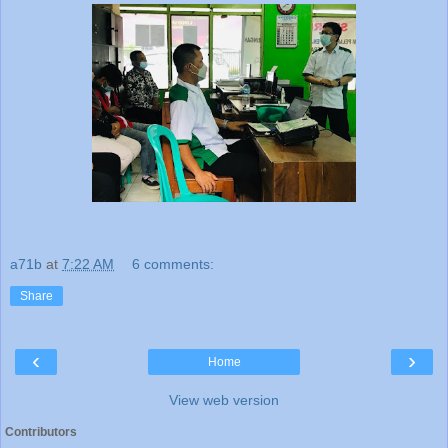
a71b
at
7:22 AM
6 comments:
Share
‹
›
Home
View web version
Contributors