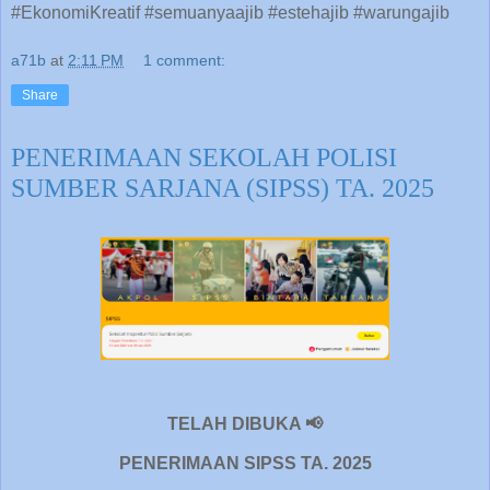
#EkonomiKreatif #semuanyaajib #estehajib #warungajib
a71b
at
2:11 PM
1 comment:
Share
PENERIMAAN SEKOLAH POLISI
SUMBER SARJANA (SIPSS) TA. 2025
TELAH DIBUKA 📢
PENERIMAAN SIPSS TA. 2025