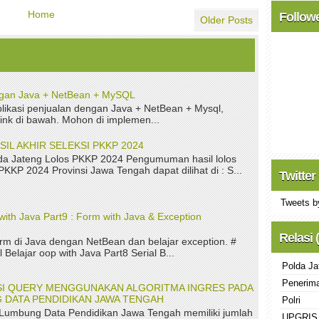
Home
Follow
Older Posts
ngan Java + NetBean + MySQL
ikasi penjualan dengan Java + NetBean + Mysql,
link di bawah. Mohon di implemen...
L AKHIR SELEKSI PKKP 2024
a Jateng Lolos PKKP 2024 Pengumuman hasil lolos
 PKKP 2024 Provinsi Jawa Tengah dapat dilihat di : S...
Twitter
Tweets b
with Java Part9 : Form with Java & Exception
Relasi 
rm di Java dengan NetBean dan belajar exception. #
 Belajar oop with Java Part8 Serial B...
Polda Ja
Penerima
ASI QUERY MENGGUNAKAN ALGORITMA INGRES PADA
 DATA PENDIDIKAN JAWA TENGAH
Polri
 Lumbung Data Pendidikan Jawa Tengah memiliki jumlah
UPGRIS