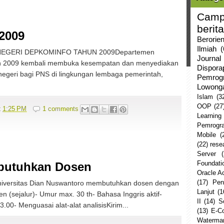
Camp
berita
2009
Berorie
Ilmiah
(
NEGERI DEPKOMINFO TAHUN 2009Departemen
Journal
un 2009 kembali membuka kesempatan dan menyediakan
Dispor
negeri bagi PNS di lingkungan lembaga pemerintah,
Pemrog
Lowong
Islam
(3
OOP
(27
t
1:25 PM
1 comments
Learning
Pemrogr
Mobile
(
(22)
rese
Server
Foundati
butuhkan Dosen
Oracle 
(17)
Pen
niversitas Dian Nuswantoro membutuhkan dosen dengan
Lanjut
(1
en (sejalur)- Umur max. 30 th- Bahasa Inggris aktif-
II
(14)
S
.00- Menguasai alat-alat analisisKirim...
(13)
E-C
Watermar