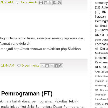
t
9:56 AM
1 comments
semuanya
(11)
Apli
(10)
BK
Haqqani
Pemrogr
Sertifkasi
(7)
SIPSS
UMKM
g ini lama error terus, saya pikir emang lagi error dari
pemrogra
Alamat yang dulu di
Facebook
 menjadi http://metrotvnews.com/sticker.php.Silahkan
AI Digit
Multimedi
e-market
Kewiraus
t
11:44 AM
0 comments
RESTful
(
Ansi
(2)
Bi
Kuliah Um
Prakerin 
Marketing
(
(1)
Beasi
r Pemrograman (FT)
Grobogan
Intisoftmed
tuk mata kuliah dasar pemrograman Fakultas Teknik
PWA
(1)
Pe
d pada link berikut :Nilai Sementara Dasar Pemrograman