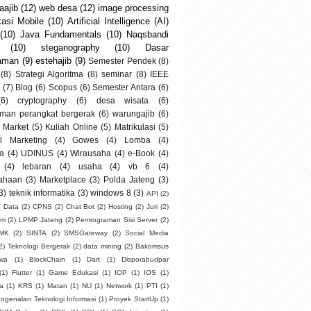
ajib
(12)
web desa
(12)
image processing
kasi Mobile
(10)
Artificial Intelligence (AI)
(10)
Java Fundamentals
(10)
Naqsbandi
(10)
steganography
(10)
Dasar
aman
(9)
estehajib
(9)
Semester Pendek
(8)
(8)
Strategi Algoritma
(8)
seminar
(8)
IEEE
(7)
Blog
(6)
Scopus
(6)
Semester Antara
(6)
(6)
cryptography
(6)
desa wisata
(6)
man perangkat bergerak
(6)
warungajib
(6)
 Market
(5)
Kuliah Online
(5)
Matrikulasi
(5)
al Marketing
(4)
Gowes
(4)
Lomba
(4)
a
(4)
UDINUS
(4)
Wirausaha
(4)
e-Book
(4)
(4)
lebaran
(4)
usaha
(4)
vb 6
(4)
ahaan
(3)
Marketplace
(3)
Polda Jateng
(3)
3)
teknik informatika
(3)
windows 8
(3)
API
(2)
g Data
(2)
CPNS
(2)
Chat Bot
(2)
Hosting
(2)
Juri
(2)
um
(2)
LPMP Jateng
(2)
Pemrograman Sisi Server
(2)
SMK
(2)
SINTA
(2)
SMSGateway
(2)
Social Media
2)
Teknologi Bergerak
(2)
data mining
(2)
Bakomsus
swa
(1)
BlockChain
(1)
Dart
(1)
Disporabudpar
(1)
Flutter
(1)
Game Edukasi
(1)
IOP
(1)
IOS
(1)
ia
(1)
KRS
(1)
Matan
(1)
NU
(1)
Network
(1)
PTI
(1)
ngenalan Teknologi Informasi
(1)
Proyek StartUp
(1)