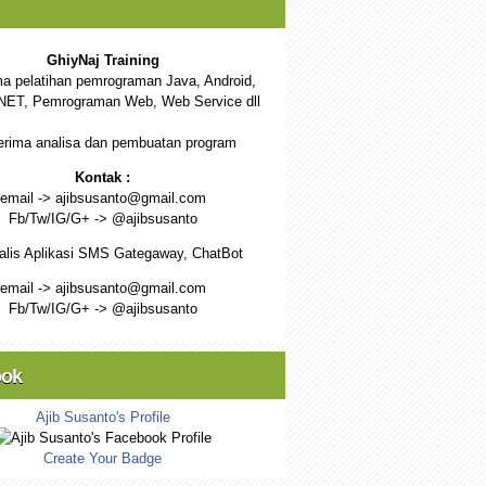
GhiyNaj Training
a pelatihan pemrograman Java, Android,
NET, Pemrograman Web, Web Service dll
rima analisa dan pembuatan program
Kontak :
email -> ajibsusanto@gmail.com
Fb/Tw/IG/G+ -> @ajibsusanto
alis Aplikasi SMS Gategaway, ChatBot
email -> ajibsusanto@gmail.com
Fb/Tw/IG/G+ -> @ajibsusanto
ook
Ajib Susanto's Profile
Create Your Badge