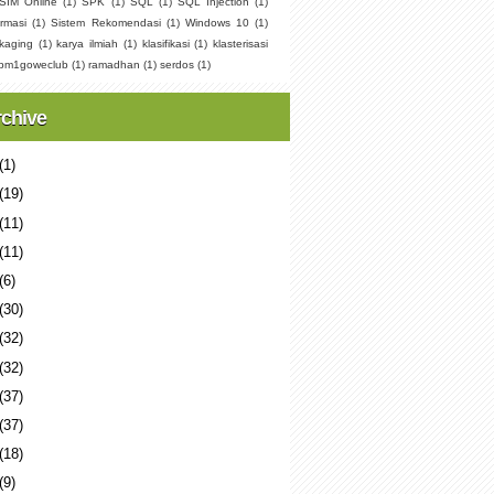
SIM Online
(1)
SPK
(1)
SQL
(1)
SQL Injection
(1)
rmasi
(1)
Sistem Rekomendasi
(1)
Windows 10
(1)
kaging
(1)
karya ilmiah
(1)
klasifikasi
(1)
klasterisasi
pm1goweclub
(1)
ramadhan
(1)
serdos
(1)
rchive
(1)
(19)
(11)
(11)
(6)
(30)
(32)
(32)
(37)
(37)
(18)
(9)