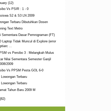
nuary
(12)
sibo Vs PSIR : 1 - 0
siswa S2 & S3 LN 2009
ongan Terbaru Dibutuhkan Dosen
ning Text Metro
ai Sementara Dasar Pemrograman (FT)
 Laptop Tidak Muncul di Explore (error
ptiarc ...
PSM vs Persibo 3 : Melangkah Mulus
tar Nilai Sementara Semester Ganjil
008/2009
sibo Vs PPSM Pesta GOL 6-0
o Lowongan Terbaru
o Lowongan Terbaru
amat Tahun Baru 2009 M
(82)