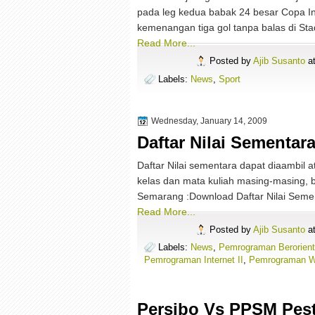
pada leg kedua babak 24 besar Copa In
kemenangan tiga gol tanpa balas di Sta
Read More...
Posted by
Ajib Susanto
a
Labels:
News
,
Sport
Wednesday, January 14, 2009
Daftar Nilai Sementar
Daftar Nilai sementara dapat diaambil a
kelas dan mata kuliah masing-masing, b
Semarang :Download Daftar Nilai Seme
Read More...
Posted by
Ajib Susanto
a
Labels:
News
,
Pemrograman Berorien
Pemrograman Internet II
,
Pemrograman W
Persibo Vs PPSM Pes