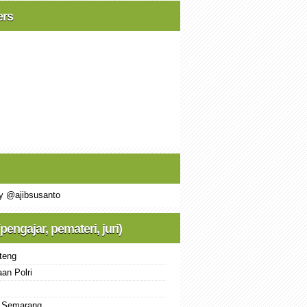
ers
y @ajibsusanto
(pengajar, pemateri, juri)
teng
an Polri
 Semarang