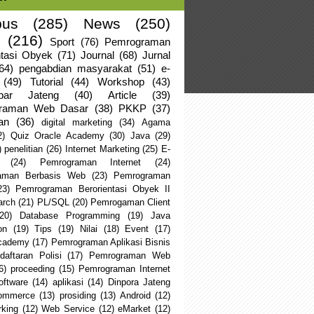
us
(285)
News
(250)
(216)
Sport
(76)
Pemrograman
ntasi Obyek
(71)
Journal
(68)
Jurnal
64)
pengabdian masyarakat
(51)
e-
(49)
Tutorial
(44)
Workshop
(43)
apar Jateng
(40)
Article
(39)
raman Web Dasar
(38)
PKKP
(37)
an
(36)
digital marketing
(34)
Agama
2)
Quiz Oracle Academy
(30)
Java
(29)
)
penelitian
(26)
Internet Marketing
(25)
E-
(24)
Pemrograman Internet
(24)
aman Berbasis Web
(23)
Pemrograman
23)
Pemrograman Berorientasi Obyek II
arch
(21)
PL/SQL
(20)
Pemrogaman Client
(20)
Database Programming
(19)
Java
on
(19)
Tips
(19)
Nilai
(18)
Event
(17)
Academy
(17)
Pemrograman Aplikasi Bisnis
daftaran Polisi
(17)
Pemrograman Web
6)
proceeding
(15)
Pemrograman Internet
oftware
(14)
aplikasi
(14)
Dinpora Jateng
ommerce
(13)
prosiding
(13)
Android
(12)
king
(12)
Web Service
(12)
eMarket
(12)