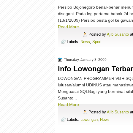
Persibo Bojonegoro benar-benar menunj
disegani. Pada leg pertama babak 24 be
(13/1/2009) Persibo pesta gol ke gawa
Read More...
Posted by
Ajib Susanto
a
Labels:
News
,
Sport
Thursday, January 8, 2009
Info Lowongan Terba
LOWONGAN PROGRAMMER VB + SQLDibu
lulusan/alumni UDINUS atau mahasiswa
Menguasai SQLBagi yang berminat sila
Susanto...
Read More...
Posted by
Ajib Susanto
a
Labels:
Lowongan
,
News