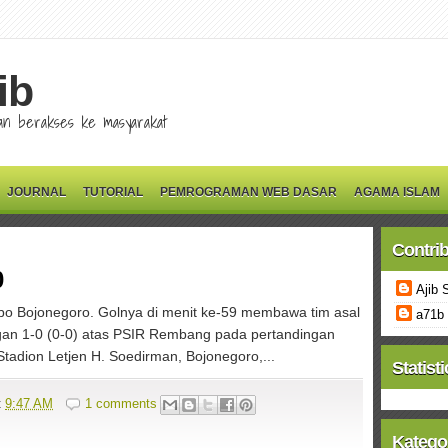
ib
 dan berakses ke masyarakat
JOURNAL
TUTORIAL
PEMROGRAMAN WEB DASAR
AGAMA ISLAM
Contri
0
Ajib 
bo Bojonegoro. Golnya di menit ke-59 membawa tim asal
a71b
an 1-0 (0-0) atas PSIR Rembang pada pertandingan
 Stadion Letjen H. Soedirman, Bojonegoro,...
Statisti
t
9:47 AM
1 comments
Katego