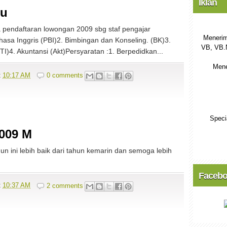
Iklan
ru
daftaran lowongan 2009 sbg staf pengajar
Menerim
hasa Inggris (PBI)2. Bimbingan dan Konseling. (BK)3.
VB, VB.
i/TI)4. Akuntansi (Akt)Persyaratan :1. Berpedidkan...
Mene
t
10:17 AM
0 comments
Speci
009 M
ini lebih baik dari tahun kemarin dan semoga lebih
Faceb
t
10:37 AM
2 comments