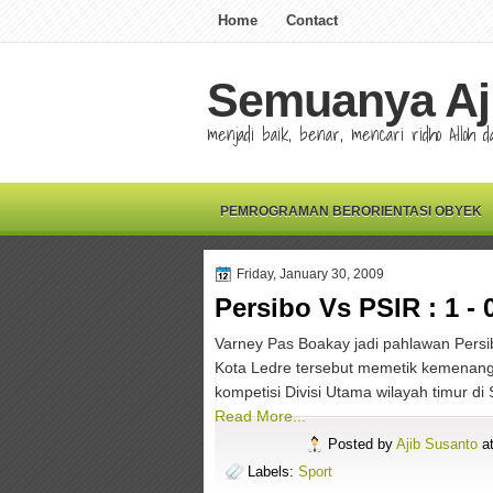
Home
Contact
Semuanya Aj
menjadi baik, benar, mencari ridho Alloh
PEMROGRAMAN BERORIENTASI OBYEK
Friday, January 30, 2009
Persibo Vs PSIR : 1 - 
Varney Pas Boakay jadi pahlawan Persi
Kota Ledre tersebut memetik kemenang
kompetisi Divisi Utama wilayah timur di
Read More...
Posted by
Ajib Susanto
a
Labels:
Sport