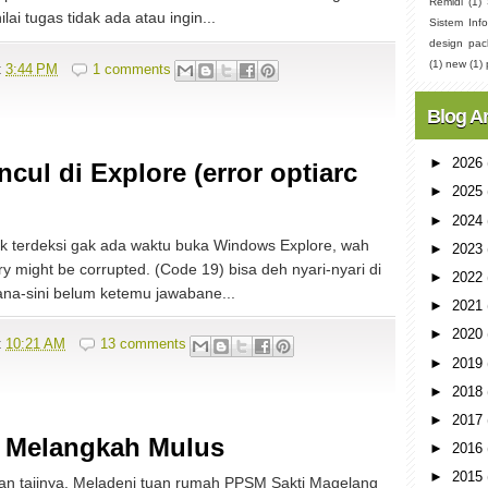
Remidi
(1)
ai tugas tidak ada atau ingin...
Sistem Info
design pac
(1)
new
(1)
t
3:44 PM
1 comments
Blog A
►
2026
ul di Explore (error optiarc
►
2025
►
2024
k terdeksi gak ada waktu buka Windows Explore, wah
►
2023
ry might be corrupted. (Code 19) bisa deh nyari-nyari di
►
2022
ana-sini belum ketemu jawabane...
►
2021
►
2020
t
10:21 AM
13 comments
►
2019
►
2018
►
2017
: Melangkah Mulus
►
2016
►
2015
an tajinya. Meladeni tuan rumah PPSM Sakti Magelang