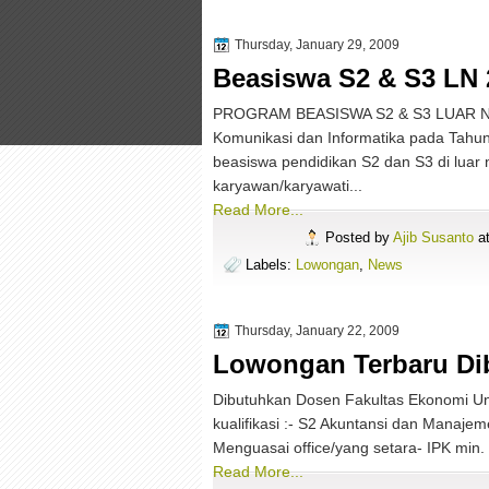
Thursday, January 29, 2009
Beasiswa S2 & S3 LN 
PROGRAM BEASISWA S2 & S3 LUAR 
Komunikasi dan Informatika pada Tah
beasiswa pendidikan S2 dan S3 di luar 
karyawan/karyawati...
Read More...
Posted by
Ajib Susanto
a
Labels:
Lowongan
,
News
Thursday, January 22, 2009
Lowongan Terbaru Di
Dibutuhkan Dosen Fakultas Ekonomi U
kualifikasi :- S2 Akuntansi dan Manajem
Menguasai office/yang setara- IPK min. 3
Read More...