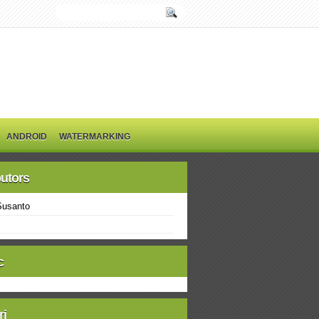
ANDROID
WATERMARKING
butors
Susanto
c
ri