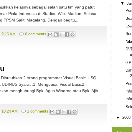
▼
Ja
ukkan kelasnya sebagai salah satu tim yang patut
Per
sar Piala Indonesia di Stadion Wilis Madiun, Selasa
Bea
ng PPSM Sakti Magelang. Dengan begitu,...
Low
Run
t
9:16 AM
0 comments
Nil
DVD
o
0 P
ru
Daf
2
tuhkan 2 orang programmer Visual Basic + SQL
Per
 UDINUS.Syarat :1. Menguasai Visual Basic2.
hkan menghubungi Bpk. Agus Winarno atau Bpk. Ajib
Inf
Inf
Sel
t
10:24 AM
1 comments
►
2008