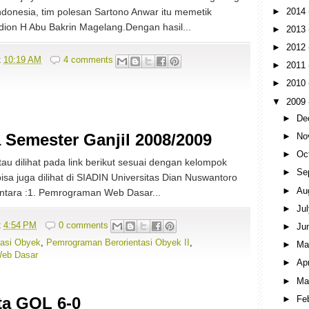
►
2014
donesia, tim polesan Sartono Anwar itu memetik
dion H Abu Bakrin Magelang.Dengan hasil...
►
2013
►
2012
t
10:19 AM
4 comments
►
2011
►
2010
▼
2009
►
De
a Semester Ganjil 2008/2009
►
No
►
Oc
tau dilihat pada link berikut sesuai dengan kelompok
►
Se
isa juga dilihat di SIADIN Universitas Dian Nuswantoro
►
Au
ntara :1. Pemrograman Web Dasar...
►
Ju
t
4:54 PM
0 comments
►
Ju
tasi Obyek
,
Pemrograman Berorientasi Obyek II
,
►
M
eb Dasar
►
Ap
►
Ma
►
Fe
ta GOL 6-0