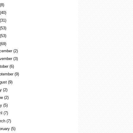
(8)
(40)
(31)
(53)
(53)
(69)
cember
(2)
vember
(3)
tober
(6)
ptember
(9)
gust
(9)
ly
(2)
ne
(2)
ay
(5)
ril
(7)
rch
(7)
bruary
(5)