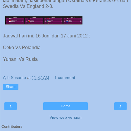
tadi malam, hasil pertandingan Ukraina Vs Perancis 0-2 dan
Swedia Vs England 2-3.
Jadwal hari ini, 16 Juni dan 17 Juni 2012 :
Ceko Vs Polandia
Yunani Vs Rusia
Ajib Susanto
at
11:37 AM
1 comment:
Share
‹
›
Home
View web version
Contributors