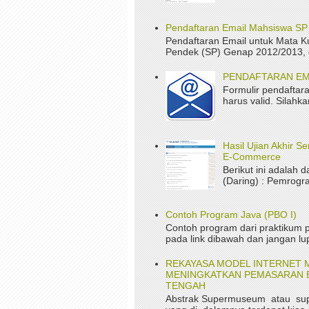
Pendaftaran Email Mahsiswa S
Pendaftaran Email untuk Mata K
Pendek (SP) Genap 2012/2013, da
PENDAFTARAN EM
Formulir pendaftara
harus valid. Silah
Hasil Ujian Akhir 
E-Commerce
Berikut ini adalah d
(Daring) : Pemrogr
Contoh Program Java (PBO I)
Contoh program dari praktikum p
pada link dibawah dan jangan lup
REKAYASA MODEL INTERNET 
MENINGKATKAN PEMASARAN B
TENGAH
Abstrak Supermuseum atau su