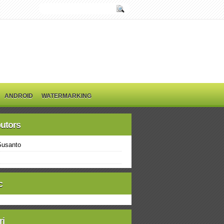
ANDROID
WATERMARKING
butors
Susanto
c
ri