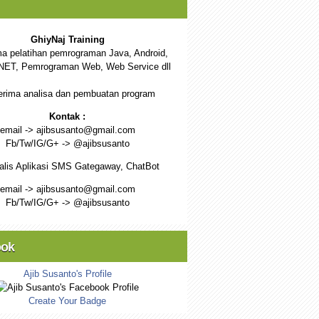
GhiyNaj Training
a pelatihan pemrograman Java, Android,
NET, Pemrograman Web, Web Service dll
rima analisa dan pembuatan program
Kontak :
email -> ajibsusanto@gmail.com
Fb/Tw/IG/G+ -> @ajibsusanto
alis Aplikasi SMS Gategaway, ChatBot
email -> ajibsusanto@gmail.com
Fb/Tw/IG/G+ -> @ajibsusanto
ook
Ajib Susanto's Profile
Create Your Badge