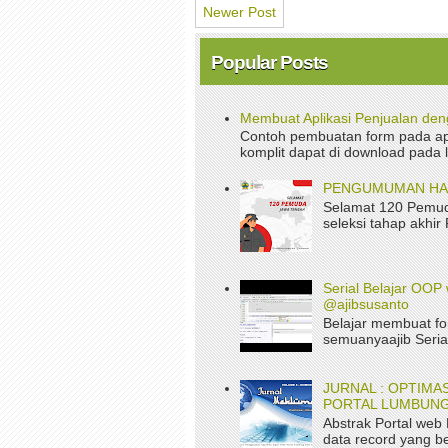
Newer Post
Popular Posts
Membuat Aplikasi Penjualan de
Contoh pembuatan form pada apl
komplit dapat di download pada 
PENGUMUMAN HASI
Selamat 120 Pemud
seleksi tahap akhir
Serial Belajar OOP 
@ajibsusanto
Belajar membuat fo
semuanyaajib Serial
JURNAL : OPTIM
PORTAL LUMBUNG
Abstrak Portal web
data record yang be