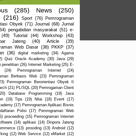
us
(285)
News
(250)
(216)
Sport
(76)
Pemrograman
ntasi Obyek
(71)
Journal
(68)
Jurnal
64)
pengabdian masyarakat
(51)
e-
(49)
Tutorial
(44)
Workshop
(43)
apar Jateng
(40)
Article
(39)
raman Web Dasar
(38)
PKKP
(37)
an
(36)
digital marketing
(34)
Agama
2)
Quiz Oracle Academy
(30)
Java
(29)
)
penelitian
(26)
Internet Marketing
(25)
E-
(24)
Pemrograman Internet
(24)
aman Berbasis Web
(23)
Pemrograman
23)
Pemrograman Berorientasi Obyek II
arch
(21)
PL/SQL
(20)
Pemrogaman Client
(20)
Database Programming
(19)
Java
on
(19)
Tips
(19)
Nilai
(18)
Event
(17)
Academy
(17)
Pemrograman Aplikasi Bisnis
daftaran Polisi
(17)
Pemrograman Web
6)
proceeding
(15)
Pemrograman Internet
oftware
(14)
aplikasi
(14)
Dinpora Jateng
ommerce
(13)
prosiding
(13)
Android
(12)
king
(12)
Web Service
(12)
eMarket
(12)