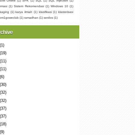
SIM Online
(1)
SPK
(1)
SQL
(1)
SQL Injection
(1)
rmasi
(1)
Sistem Rekomendasi
(1)
Windows 10
(1)
kaging
(1)
karya ilmiah
(1)
klasifikasi
(1)
klasterisasi
pm1goweclub
(1)
ramadhan
(1)
serdos
(1)
rchive
(1)
(19)
(11)
(11)
(6)
(30)
(32)
(32)
(37)
(37)
(18)
(9)