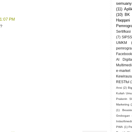
semuanya
(11)
Apli
(10)
BK
11:07 PM
Haqqani
Pemrogr
??
Sertifkasi
(7)
SIPSS
UMKM
pemrogra
Facebook
AI Digit
Multimedi
e-market
Kewiraus
RESTful
(
Ansi
(2)
Bi
Kuliah Um
Prakerin 
Marketing
(
(1)
Beasi
Grobogan
Intisoftmed
PWA
(1)
Pe