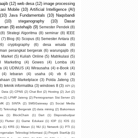
ajib
(12)
web desa
(12)
image processing
kasi Mobile
(10)
Artificial Intelligence (AI)
(10)
Java Fundamentals
(10)
Naqsbandi
(10)
steganography
(10)
Dasar
aman
(9)
estehajib
(9)
Semester Pendek
(8)
(8)
Strategi Algoritma
(8)
seminar
(8)
IEEE
(7)
Blog
(6)
Scopus
(6)
Semester Antara
(6)
(6)
cryptography
(6)
desa wisata
(6)
man perangkat bergerak
(6)
warungajib
(6)
 Market
(5)
Kuliah Online
(5)
Matrikulasi
(5)
al Marketing
(4)
Gowes
(4)
Lomba
(4)
a
(4)
UDINUS
(4)
Wirausaha
(4)
e-Book
(4)
(4)
lebaran
(4)
usaha
(4)
vb 6
(4)
ahaan
(3)
Marketplace
(3)
Polda Jateng
(3)
3)
teknik informatika
(3)
windows 8
(3)
API
(2)
g Data
(2)
CPNS
(2)
Chat Bot
(2)
Hosting
(2)
Juri
(2)
um
(2)
LPMP Jateng
(2)
Pemrograman Sisi Server
(2)
SMK
(2)
SINTA
(2)
SMSGateway
(2)
Social Media
2)
Teknologi Bergerak
(2)
data mining
(2)
Bakomsus
swa
(1)
BlockChain
(1)
Dart
(1)
Disporabudpar
(1)
Flutter
(1)
Game Edukasi
(1)
IOP
(1)
IOS
(1)
ia
(1)
KRS
(1)
Matan
(1)
NU
(1)
Network
(1)
PTI
(1)
ngenalan Teknologi Informasi
(1)
Proyek StartUp
(1)