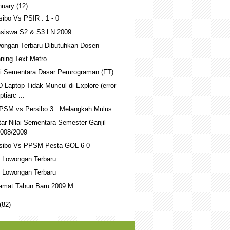
nuary
(12)
sibo Vs PSIR : 1 - 0
siswa S2 & S3 LN 2009
ongan Terbaru Dibutuhkan Dosen
ning Text Metro
ai Sementara Dasar Pemrograman (FT)
 Laptop Tidak Muncul di Explore (error
ptiarc ...
PSM vs Persibo 3 : Melangkah Mulus
tar Nilai Sementara Semester Ganjil
008/2009
sibo Vs PPSM Pesta GOL 6-0
o Lowongan Terbaru
o Lowongan Terbaru
amat Tahun Baru 2009 M
(82)