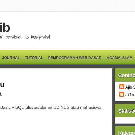
ib
 dan berakses ke masyarakat
JOURNAL
TUTORIAL
PEMROGRAMAN WEB DASAR
AGAMA ISLAM
Contri
ru
Ajib 
L
a71b
 Basic + SQL lulusan/alumni UDINUS atau mahasiswa
Statisti
Katego