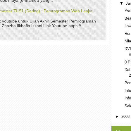
kios maya (e-market) yang...
▼
Ja
Per
Semester TI-S1 (Daring) : Pemrograman Web Lanjut
Bea
nk youtube untuk Ujian Akhir Semester Pemrograman
Zhazha Ilkhafia Izzani Link Youtube https://...
Low
Run
Nil
DVD
o
0 P
Daf
2
Per
Inf
Inf
Sel
►
2008