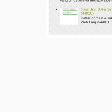
yang di dalamnya terdapat kios-
Hasil Ujian Akhir 
(4401U)
Daftar domain & li
Web Lanjut-4401U : 