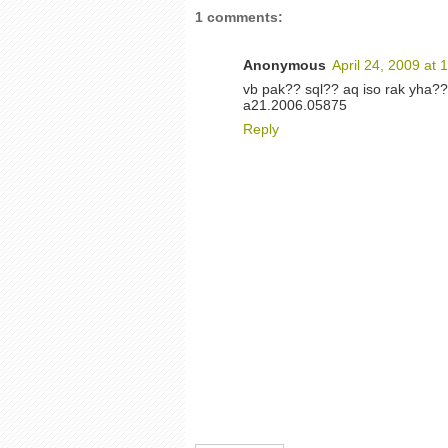
1 comments:
Anonymous
April 24, 2009 at 
vb pak?? sql?? aq iso rak yha?
a21.2006.05875
Reply