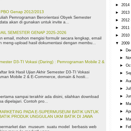
►
2014
P PBO Genap 2012/2013
►
2013
uliah Pemrograman Berorientasi Obyek Semester
►
2012
ta akan di gunakan untuk invite a...
►
2011
AIL SEMESTER GENAP 2025-2026
►
2010
n email, mohon mengisi formulir secara lengkap, email
kan meng-upload hasil dokumentasi dengan membu...
▼
2009
►
De
►
No
Semester D3-TI Vokasi (Daring) : Pemrograman Mobile 2 &
►
Oc
aftar link Hasil Ujian Akhir Semester D3-TI Vokasi
►
Se
aman Mobile 2 & E-Commerce, domain & hosti...
►
Au
►
Ju
►
Ju
ertama sampai terakhir ada disini, silahkan download
a dipelajari. Contoh pro...
►
M
►
Ap
MARKETING PADA E-SUPERMUSEUM BATIK UNTUK
ATIK PRODUK UNGGULAN UKM BATIK DI JAWA
►
Ma
permarket dan museum suatu model berbasis web
►
Fe