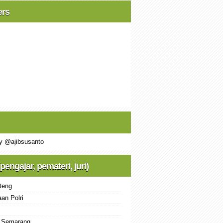
ers
y @ajibsusanto
(pengajar, pemateri, juri)
teng
an Polri
 Semarang