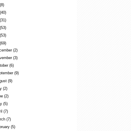
(8)
(40)
(31)
(53)
(53)
(69)
cember
(2)
vember
(3)
tober
(6)
ptember
(9)
gust
(9)
ly
(2)
ne
(2)
ay
(5)
ril
(7)
rch
(7)
bruary
(5)