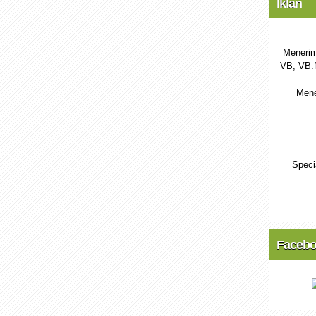
Iklan
Menerim
VB, VB.
Mene
Speci
Faceb