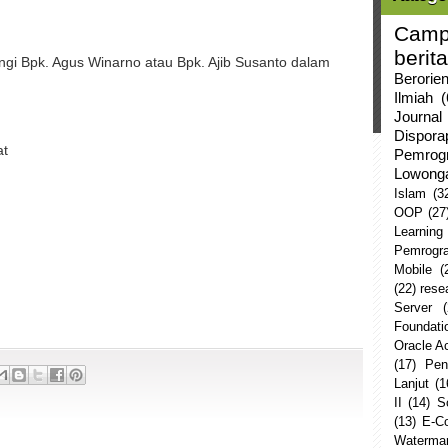
Camp
berita
gi Bpk. Agus Winarno atau Bpk. Ajib Susanto dalam
Berorie
Ilmiah
(
Journal
Dispor
at
Pemrog
Lowong
Islam
(3
OOP
(27
Learning
Pemrogr
Mobile
(
(22)
rese
Server
Foundati
Oracle 
(17)
Pen
Lanjut
(1
II
(14)
S
(13)
E-C
Watermar