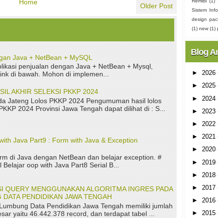
Remidi
(1)
Home
Older Post
Sistem Info
design pac
(1)
new
(1)
Blog A
ngan Java + NetBean + MySQL
ikasi penjualan dengan Java + NetBean + Mysql,
►
2026
link di bawah. Mohon di implemen...
►
2025
L AKHIR SELEKSI PKKP 2024
►
2024
a Jateng Lolos PKKP 2024 Pengumuman hasil lolos
 PKKP 2024 Provinsi Jawa Tengah dapat dilihat di : S...
►
2023
►
2022
►
2021
with Java Part9 : Form with Java & Exception
►
2020
rm di Java dengan NetBean dan belajar exception. #
►
2019
 Belajar oop with Java Part8 Serial B...
►
2018
►
2017
ASI QUERY MENGGUNAKAN ALGORITMA INGRES PADA
 DATA PENDIDIKAN JAWA TENGAH
►
2016
 Lumbung Data Pendidikan Jawa Tengah memiliki jumlah
►
2015
sar yaitu 46.442.378 record, dan terdapat tabel ...