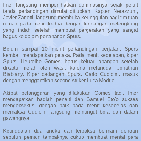
Inter langsung memperlihatkan dominasinya sejak peluit
tanda pertandingan dimulai ditiupkan. Kapten Nerazzurri,
Javier Zanetti, langsung membuka keunggulan bagi tim tuan
rumah pada menit kedua dengan tendangan melengkung
yang indah setelah membuat pergerakan yang sangat
bagus ke dalam pertahanan Spurs.
Belum sampai 10 menit pertandingan berjalan, Spurs
kembali mendapatkan petaka. Pada menit kedelapan, kiper
Spurs, Heurelho Gomes, harus keluar lapangan setelah
dikartu merah oleh wasit karena melanggar Jonathan
Biabiany. Kiper cadangan Spurs, Carlo Cudicini, masuk
dengan menggantikan second striker Luca Modric.
Akibat pelanggaran yang dilakukan Gomes tadi, Inter
mendapatkan hadiah penalti dan Samuel Eto'o sukses
mengeksekusi dengan baik pada menit kesebelas dan
memaksa Cudicini langsung memungut bola dari dalam
gawangnya.
Ketinggalan dua angka dan terpaksa bermain dengan
sepuluh pemain tampaknya cukup membuat mental para