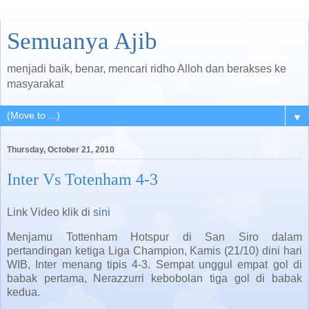
Semuanya Ajib
menjadi baik, benar, mencari ridho Alloh dan berakses ke
masyarakat
▼
Thursday, October 21, 2010
Inter Vs Totenham 4-3
Link Video klik di
sini
Menjamu Tottenham Hotspur di San Siro dalam
pertandingan ketiga Liga Champion, Kamis (21/10) dini hari
WIB, Inter menang tipis 4-3. Sempat unggul empat gol di
babak pertama, Nerazzurri kebobolan tiga gol di babak
kedua.