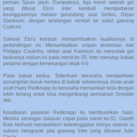
pemain Spurs jatuh. Dampaknya, tiga menit setelah gol
yang dibuat Eto'o Inter kembali memperbesar
keunggulannya melalui gelandang asal Serbia, Dejan
Stankovic, dengan tendangan rendah ke sudut gawang
Cudicini.
Samuel Eto'o kembali memperlihatkan kualitasnya di
pertandingan ini. Memanfaatkan umpan terobosan dari
Philippe Coutinho, striker asal Kamerun itu mencetak gol
keduanya malam ini pada menit ke-35. Inter menutup babak
pertama dengan kemenangan telak 4-0.
Pada babak kedua, Tottenham berusaha memperbaiki
penampilan buruk mereka di babak sebelumnya. Anak-anak
asuh Harry Redknapp itu berusaha memainkan bola dengan
lebih tenang untuk bisa mengimbangi permainan Sneijder
dkk.
Kesabaran pasukan Redknapp itu membuahkan hasil.
Melalui serangan balasan cepat pada menit ke-52, Gareth
Bale berhasil memperkecil ketertinggalan timnya setelah ia
sukses mengoyak jala gawang Inter yang dikawal Julio
Cesar.