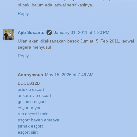
ni pak..belum ada jadwal sertifikasinya..
Reply
Ajib Susanto
January 31, 2011 at 1:20 PM
Ujian akan dilaksanakan besok Jum'at, 5 Feb 2011, jadwal
segera menyusul
Reply
Anonymous
May 15, 2026 at 7:49 AM
BDCD912B
artuklu esçort
ankara vip esçort
gelibolu esçort
esçort afyon
rus esçort İzmir
esçort bayan amasya
şırnak esçort
esçort siirt