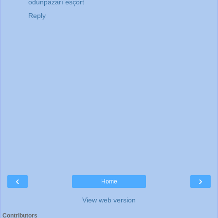
odunpazarı esçort
Reply
‹
›
Home
View web version
Contributors