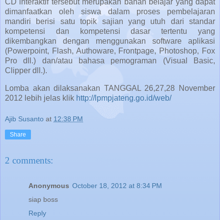
CD interaktif tersebut merupakan bahan belajar yang dapat
dimanfaatkan oleh siswa dalam proses pembelajaran
mandiri berisi satu topik sajian yang utuh dari standar
kompetensi dan kompetensi dasar tertentu yang
dikembangkan dengan menggunakan software aplikasi
(Powerpoint, Flash, Authoware, Frontpage, Photoshop, Fox
Pro dll.) dan/atau bahasa pemograman (Visual Basic,
Clipper dll.).
Lomba akan dilaksanakan TANGGAL 26,27,28 November
2012 lebih jelas klik
http://lpmpjateng.go.id/web/
Ajib Susanto
at
12:38 PM
Share
2 comments:
Anonymous
October 18, 2012 at 8:34 PM
siap boss
Reply