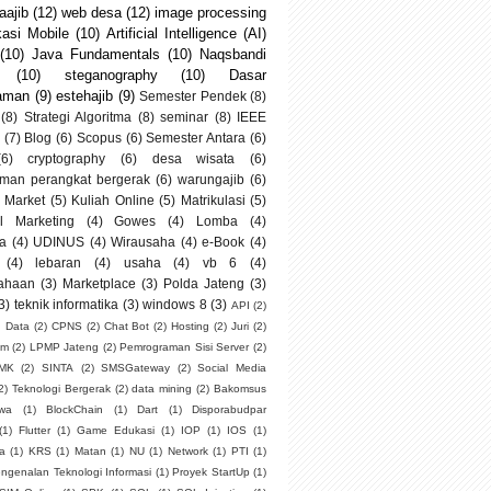
ajib
(12)
web desa
(12)
image processing
kasi Mobile
(10)
Artificial Intelligence (AI)
(10)
Java Fundamentals
(10)
Naqsbandi
(10)
steganography
(10)
Dasar
aman
(9)
estehajib
(9)
Semester Pendek
(8)
(8)
Strategi Algoritma
(8)
seminar
(8)
IEEE
(7)
Blog
(6)
Scopus
(6)
Semester Antara
(6)
(6)
cryptography
(6)
desa wisata
(6)
man perangkat bergerak
(6)
warungajib
(6)
 Market
(5)
Kuliah Online
(5)
Matrikulasi
(5)
al Marketing
(4)
Gowes
(4)
Lomba
(4)
a
(4)
UDINUS
(4)
Wirausaha
(4)
e-Book
(4)
(4)
lebaran
(4)
usaha
(4)
vb 6
(4)
ahaan
(3)
Marketplace
(3)
Polda Jateng
(3)
3)
teknik informatika
(3)
windows 8
(3)
API
(2)
g Data
(2)
CPNS
(2)
Chat Bot
(2)
Hosting
(2)
Juri
(2)
um
(2)
LPMP Jateng
(2)
Pemrograman Sisi Server
(2)
SMK
(2)
SINTA
(2)
SMSGateway
(2)
Social Media
2)
Teknologi Bergerak
(2)
data mining
(2)
Bakomsus
swa
(1)
BlockChain
(1)
Dart
(1)
Disporabudpar
(1)
Flutter
(1)
Game Edukasi
(1)
IOP
(1)
IOS
(1)
ia
(1)
KRS
(1)
Matan
(1)
NU
(1)
Network
(1)
PTI
(1)
ngenalan Teknologi Informasi
(1)
Proyek StartUp
(1)