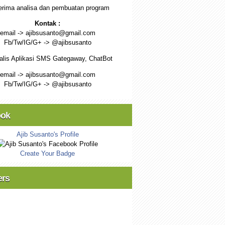
rima analisa dan pembuatan program
Kontak :
email -> ajibsusanto@gmail.com
Fb/Tw/IG/G+ -> @ajibsusanto
alis Aplikasi SMS Gategaway, ChatBot
email -> ajibsusanto@gmail.com
Fb/Tw/IG/G+ -> @ajibsusanto
ook
Ajib Susanto's Profile
Create Your Badge
ers