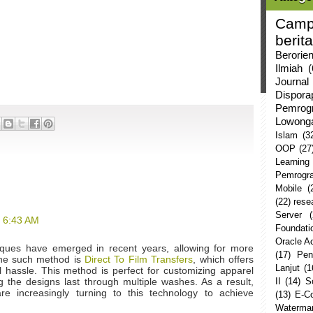
Camp
berita
Berorie
Ilmiah
(
Journal
Dispor
Pemrog
Lowong
Islam
(3
OOP
(27
Learning
Pemrogr
Mobile
(
(22)
rese
Server
t 6:43 AM
Foundati
Oracle 
niques have emerged in recent years, allowing for more
(17)
Pen
One such method is
Direct To Film Transfers
, which offers
Lanjut
(1
al hassle. This method is perfect for customizing apparel
II
(14)
S
 the designs last through multiple washes. As a result,
are increasingly turning to this technology to achieve
(13)
E-C
Watermar