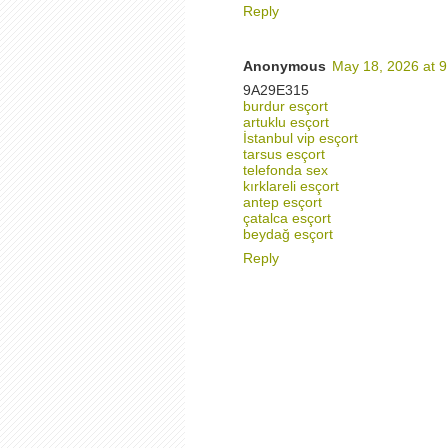
Reply
Anonymous
May 18, 2026 at 
9A29E315
burdur esçort
artuklu esçort
İstanbul vip esçort
tarsus esçort
telefonda sex
kırklareli esçort
antep esçort
çatalca esçort
beydağ esçort
Reply