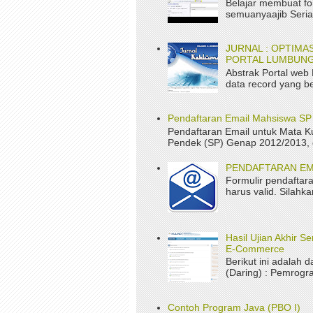
Belajar membuat fo
semuanyaajib Serial
JURNAL : OPTIM
PORTAL LUMBUNG
Abstrak Portal web
data record yang be
Pendaftaran Email Mahsiswa S
Pendaftaran Email untuk Mata K
Pendek (SP) Genap 2012/2013, da
PENDAFTARAN EM
Formulir pendaftara
harus valid. Silah
Hasil Ujian Akhir 
E-Commerce
Berikut ini adalah d
(Daring) : Pemrogr
Contoh Program Java (PBO I)