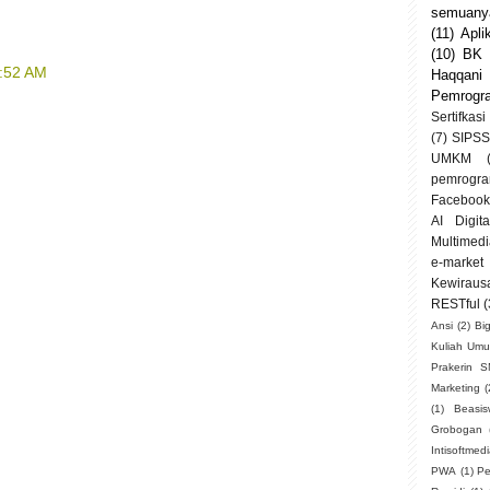
semuanya
(11)
Apli
(10)
BK
9:52 AM
Haqqani
Pemrogr
Sertifkasi
(7)
SIPSS
UMKM
pemrogra
Facebook
AI Digit
Multimedi
e-market
Kewiraus
RESTful
(
Ansi
(2)
Bi
Kuliah Um
Prakerin 
Marketing
(
(1)
Beasi
Grobogan
Intisoftmed
PWA
(1)
Pe