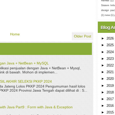
Remidi
(1)
Sistem Info
design pac
(1)
new
(1)
Blog A
Home
Older Post
►
2026
►
2025
►
2024
►
2023
ngan Java + NetBean + MySQL
►
2022
ikasi penjualan dengan Java + NetBean + Mysql,
link di bawah. Mohon di implemen...
►
2021
►
2020
L AKHIR SELEKSI PKKP 2024
►
2019
a Jateng Lolos PKKP 2024 Pengumuman hasil lolos
 PKKP 2024 Provinsi Jawa Tengah dapat dilihat di : S...
►
2018
►
2017
►
2016
with Java Part9 : Form with Java & Exception
►
2015