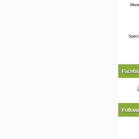
Mene
Speci
Faceb
Follow