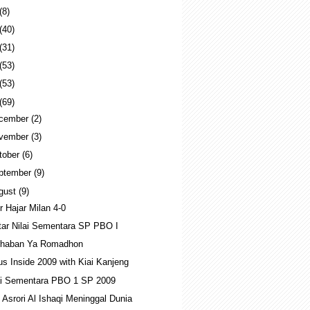
(8)
(40)
(31)
(53)
(53)
(69)
cember
(2)
vember
(3)
tober
(6)
ptember
(9)
gust
(9)
er Hajar Milan 4-0
tar Nilai Sementara SP PBO I
haban Ya Romadhon
us Inside 2009 with Kiai Kanjeng
ai Sementara PBO 1 SP 2009
i Asrori Al Ishaqi Meninggal Dunia