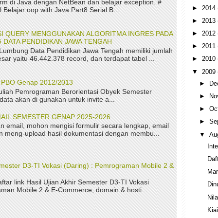
rm di Java dengan NetBean dan belajar exception. #
►
2014
 Belajar oop with Java Part8 Serial B...
►
2013
ASI QUERY MENGGUNAKAN ALGORITMA INGRES PADA
►
2012
 DATA PENDIDIKAN JAWA TENGAH
►
2011
 Lumbung Data Pendidikan Jawa Tengah memiliki jumlah
sar yaitu 46.442.378 record, dan terdapat tabel ...
►
2010
▼
2009
P PBO Genap 2012/2013
►
De
uliah Pemrograman Berorientasi Obyek Semester
►
No
ta akan di gunakan untuk invite a...
►
Oc
AIL SEMESTER GENAP 2025-2026
►
Se
n email, mohon mengisi formulir secara lengkap, email
kan meng-upload hasil dokumentasi dengan membu...
▼
Au
Int
Daf
Semester D3-TI Vokasi (Daring) : Pemrograman Mobile 2 &
Mar
aftar link Hasil Ujian Akhir Semester D3-TI Vokasi
Din
aman Mobile 2 & E-Commerce, domain & hosti...
Nil
Kia