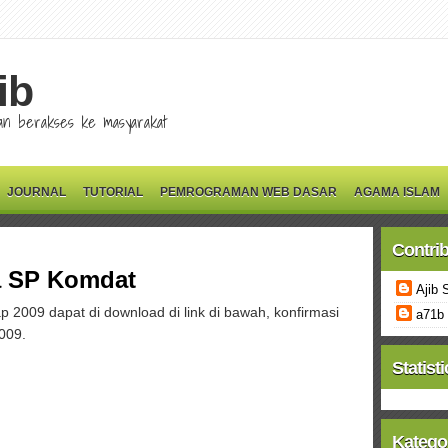
ib
 dan berakses ke masyarakat
JOURNAL
TUTORIAL
PEMROGRAMAN WEB DASAR
AGAMA ISLAM
Contri
ra SP Komdat
Ajib 
 2009 dapat di download di link di bawah, konfirmasi
a71b
2009.
Statisti
Katego