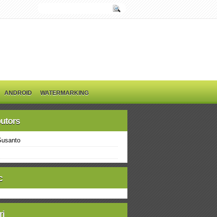
ANDROID
WATERMARKING
butors
Susanto
c
ri