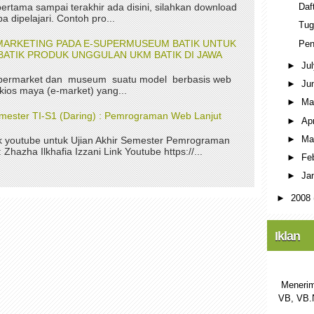
Daf
ertama sampai terakhir ada disini, silahkan download
a dipelajari. Contoh pro...
Tug
MARKETING PADA E-SUPERMUSEUM BATIK UNTUK
Pe
ATIK PRODUK UNGGULAN UKM BATIK DI JAWA
►
Ju
permarket dan museum suatu model berbasis web
►
Ju
kios maya (e-market) yang...
►
M
Semester TI-S1 (Daring) : Pemrograman Web Lanjut
►
Ap
►
Ma
nk youtube untuk Ujian Akhir Semester Pemrograman
Zhazha Ilkhafia Izzani Link Youtube https://...
►
Fe
►
Ja
►
2008
Iklan
Menerim
VB, VB.