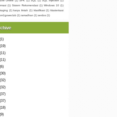
SIM Online
(1)
SPK
(1)
SQL
(1)
SQL Injection
(1)
rmasi
(1)
Sistem Rekomendasi
(1)
Windows 10
(1)
kaging
(1)
karya ilmiah
(1)
klasifikasi
(1)
klasterisasi
pm1goweclub
(1)
ramadhan
(1)
serdos
(1)
rchive
(1)
(19)
(11)
(11)
(6)
(30)
(32)
(32)
(37)
(37)
(18)
(9)