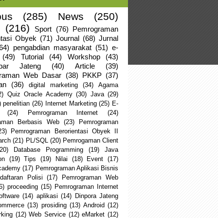
us
(285)
News
(250)
(216)
Sport
(76)
Pemrograman
ntasi Obyek
(71)
Journal
(68)
Jurnal
64)
pengabdian masyarakat
(51)
e-
(49)
Tutorial
(44)
Workshop
(43)
apar Jateng
(40)
Article
(39)
raman Web Dasar
(38)
PKKP
(37)
an
(36)
digital marketing
(34)
Agama
2)
Quiz Oracle Academy
(30)
Java
(29)
)
penelitian
(26)
Internet Marketing
(25)
E-
(24)
Pemrograman Internet
(24)
aman Berbasis Web
(23)
Pemrograman
23)
Pemrograman Berorientasi Obyek II
arch
(21)
PL/SQL
(20)
Pemrogaman Client
(20)
Database Programming
(19)
Java
on
(19)
Tips
(19)
Nilai
(18)
Event
(17)
Academy
(17)
Pemrograman Aplikasi Bisnis
daftaran Polisi
(17)
Pemrograman Web
6)
proceeding
(15)
Pemrograman Internet
oftware
(14)
aplikasi
(14)
Dinpora Jateng
ommerce
(13)
prosiding
(13)
Android
(12)
king
(12)
Web Service
(12)
eMarket
(12)