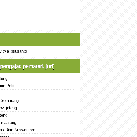
y @ajibsusanto
(pengajar, pemateri, juri)
teng
an Polri
 Semarang
ov. jateng
teng
ar Jateng
tas Dian Nuswantoro