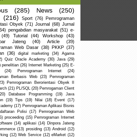
us
(285)
News
(250)
(216)
Sport
(76)
Pemrograman
ntasi Obyek
(71)
Journal
(68)
Jurnal
64)
pengabdian masyarakat
(51)
e-
(49)
Tutorial
(44)
Workshop
(43)
apar Jateng
(40)
Article
(39)
raman Web Dasar
(38)
PKKP
(37)
an
(36)
digital marketing
(34)
Agama
2)
Quiz Oracle Academy
(30)
Java
(29)
)
penelitian
(26)
Internet Marketing
(25)
E-
(24)
Pemrograman Internet
(24)
aman Berbasis Web
(23)
Pemrograman
23)
Pemrograman Berorientasi Obyek II
arch
(21)
PL/SQL
(20)
Pemrogaman Client
(20)
Database Programming
(19)
Java
on
(19)
Tips
(19)
Nilai
(18)
Event
(17)
Academy
(17)
Pemrograman Aplikasi Bisnis
daftaran Polisi
(17)
Pemrograman Web
6)
proceeding
(15)
Pemrograman Internet
oftware
(14)
aplikasi
(14)
Dinpora Jateng
ommerce
(13)
prosiding
(13)
Android
(12)
king
(12)
Web Service
(12)
eMarket
(12)