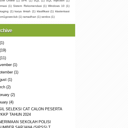
SIM Online
(1)
SPK
(1)
SQL
(1)
SQL Injection
(1)
rmasi
(1)
Sistem Rekomendasi
(1)
Windows 10
(1)
kaging
(1)
karya ilmiah
(1)
klasifikasi
(1)
klasterisasi
pm1goweclub
(1)
ramadhan
(1)
serdos
(1)
rchive
(1)
(19)
(11)
vember
(1)
ptember
(1)
gust
(1)
rch
(2)
bruary
(2)
nuary
(4)
SIL SELEKSI CAT CALON PESERTA
PKKP TAHUN 2024
NERIMAAN SEKOLAH POLISI
SUMBER SARJANA (SIPSS) T...