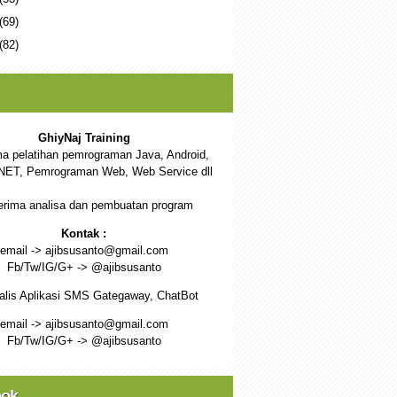
(69)
(82)
GhiyNaj Training
a pelatihan pemrograman Java, Android,
NET, Pemrograman Web, Web Service dll
rima analisa dan pembuatan program
Kontak :
email -> ajibsusanto@gmail.com
Fb/Tw/IG/G+ -> @ajibsusanto
alis Aplikasi SMS Gategaway, ChatBot
email -> ajibsusanto@gmail.com
Fb/Tw/IG/G+ -> @ajibsusanto
ook