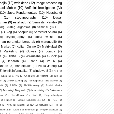
ajib
(12)
web desa
(12)
image processing
kasi Mobile
(10)
Artificial Intelligence (AI)
(10)
Java Fundamentals
(10)
Naqsbandi
(10)
steganography
(10)
Dasar
aman
(9)
estehajib
(9)
Semester Pendek
(8)
(8)
Strategi Algoritma
(8)
seminar
(8)
IEEE
(7)
Blog
(6)
Scopus
(6)
Semester Antara
(6)
(6)
cryptography
(6)
desa wisata
(6)
man perangkat bergerak
(6)
warungajib
(6)
 Market
(5)
Kuliah Online
(5)
Matrikulasi
(5)
al Marketing
(4)
Gowes
(4)
Lomba
(4)
a
(4)
UDINUS
(4)
Wirausaha
(4)
e-Book
(4)
(4)
lebaran
(4)
usaha
(4)
vb 6
(4)
ahaan
(3)
Marketplace
(3)
Polda Jateng
(3)
3)
teknik informatika
(3)
windows 8
(3)
API
(2)
g Data
(2)
CPNS
(2)
Chat Bot
(2)
Hosting
(2)
Juri
(2)
um
(2)
LPMP Jateng
(2)
Pemrograman Sisi Server
(2)
SMK
(2)
SINTA
(2)
SMSGateway
(2)
Social Media
2)
Teknologi Bergerak
(2)
data mining
(2)
Bakomsus
swa
(1)
BlockChain
(1)
Dart
(1)
Disporabudpar
(1)
Flutter
(1)
Game Edukasi
(1)
IOP
(1)
IOS
(1)
ia
(1)
KRS
(1)
Matan
(1)
NU
(1)
Network
(1)
PTI
(1)
ngenalan Teknologi Informasi
(1)
Proyek StartUp
(1)