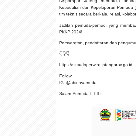
Disporapar Jateng membuka penda
Kepedulian dan Kepeloporan Pemuda 
tim teknis secara berkala, relasi, kola
Jadilah pemuda-pemudi yang membaw
PKKP 2024!
Persyaratan, pendaftaran dan pengum
👇👇👇
https://simudaperwira.jatengprov.go.id
Follow
IG :@abinayamuda
Salam Pemuda ✊🏻✊🏻