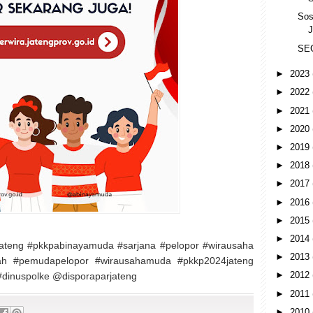
Sos
SE
►
2023
►
2022
►
2021
►
2020
►
2019
►
2018
►
2017
►
2016
►
2015
►
2014
ateng #pkkpabinayamuda #sarjana #pelopor #wirausaha
►
2013
ah #pemudapelopor #wirausahamuda #pkkp2024jateng
►
2012
 #dinuspolke @disporaparjateng
►
2011
►
2010