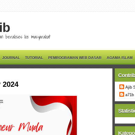
ib
 dan berakses ke masyarakat
JOURNAL
TUTORIAL
PEMROGRAMAN WEB DASAR
AGAMA ISLAM
Contri
 2024
Ajib 
a71b
Statisti
Katego