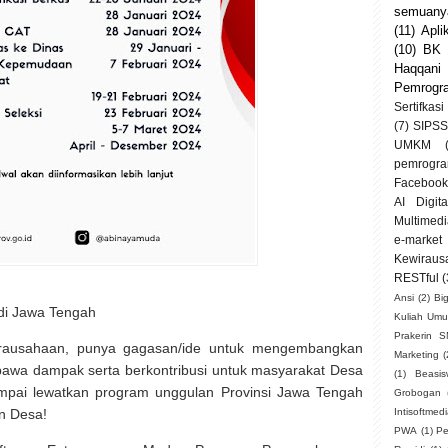
semuanya
(11)
Apli
(10)
BK
Haqqani
Pemrogr
Sertifkasi
(7)
SIPSS
UMKM
pemrogra
Facebook
AI Digit
Multimedi
e-market
Kewiraus
RESTful
(
Ansi
(2)
Bi
i Jawa Tengah
Kuliah Um
Prakerin 
irausahaan, punya gagasan/ide untuk mengembangkan
Marketing
(
bawa dampak serta berkontribusi untuk masyarakat Desa
(1)
Beasi
mpai lewatkan program unggulan Provinsi Jawa Tengah
Grobogan
n Desa!
Intisoftmed
PWA
(1)
Pe