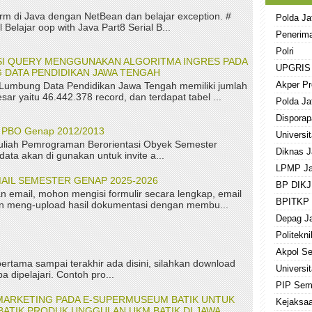
rm di Java dengan NetBean dan belajar exception. #
Polda Ja
 Belajar oop with Java Part8 Serial B...
Penerima
Polri
ASI QUERY MENGGUNAKAN ALGORITMA INGRES PADA
UPGRIS
 DATA PENDIDIKAN JAWA TENGAH
Akper Pr
 Lumbung Data Pendidikan Jawa Tengah memiliki jumlah
sar yaitu 46.442.378 record, dan terdapat tabel ...
Polda Ja
Disporap
P PBO Genap 2012/2013
Universi
uliah Pemrograman Berorientasi Obyek Semester
Diknas J
ta akan di gunakan untuk invite a...
LPMP Ja
AIL SEMESTER GENAP 2025-2026
BP DIKJ
n email, mohon mengisi formulir secara lengkap, email
BPITKP 
kan meng-upload hasil dokumentasi dengan membu...
Depag J
Politekn
Akpol S
ertama sampai terakhir ada disini, silahkan download
Universi
a dipelajari. Contoh pro...
PIP Sem
MARKETING PADA E-SUPERMUSEUM BATIK UNTUK
Kejaksaa
ATIK PRODUK UNGGULAN UKM BATIK DI JAWA