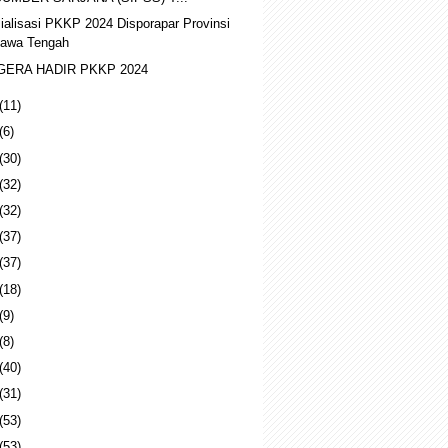
ialisasi PKKP 2024 Disporapar Provinsi
Jawa Tengah
GERA HADIR PKKP 2024
(11)
(6)
(30)
(32)
(32)
(37)
(37)
(18)
(9)
(8)
(40)
(31)
(53)
(53)