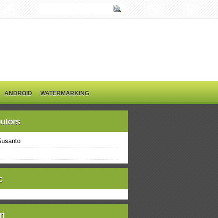
ANDROID
WATERMARKING
butors
Susanto
c
ri