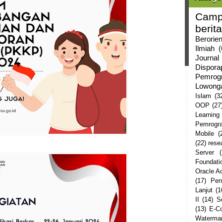
Camp
berita
Berorie
Ilmiah
(
Journal
Dispor
Pemrog
Lowong
Islam
(3
OOP
(27
Learning
Pemrogr
Mobile
(
(22)
rese
Server
Foundati
Oracle 
(17)
Pen
Lanjut
(1
II
(14)
S
(13)
E-C
Watermar