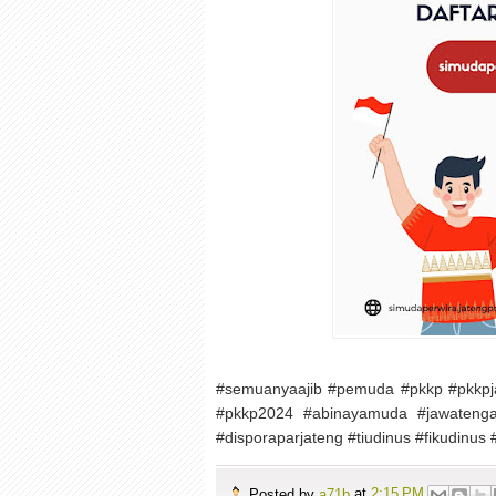
#semuanyaajib #pemuda #pkkp #pkkpj
#pkkp2024 #abinayamuda #jawateng
#disporaparjateng #tiudinus #fikudinus
Posted by
a71b
at
2:15 PM