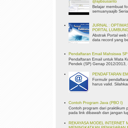
@ajibsusanto
Belajar membuat fo
semuanyaajib Serial
JURNAL : OPTIM
PORTAL LUMBUNG
Abstrak Portal web
data record yang be
Pendaftaran Email Mahsiswa S
Pendaftaran Email untuk Mata K
Pendek (SP) Genap 2012/2013, da
PENDAFTARAN EM
Formulir pendaftara
harus valid. Silah
Contoh Program Java (PBO I)
Contoh program dari praktikum p
pada link dibawah dan jangan lup
REKAYASA MODEL INTERNET 
MENINGKATKAN PEMASARAN B