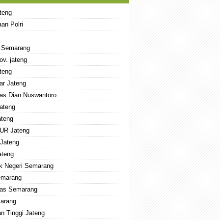
teng
an Polri
 Semarang
ov. jateng
teng
ar Jateng
tas Dian Nuswantoro
ateng
teng
UR Jateng
Jateng
ateng
ik Negeri Semarang
emarang
tas Semarang
arang
n Tinggi Jateng