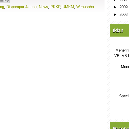
ing
,
Disporapar Jateng
,
News
,
PKKP
,
UMKM
,
Wirausaha
►
2009
►
2008
Iklan
Menerim
VB, VB.
Mene
Speci
Faceb