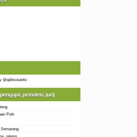
y @ajibsusanto
(pengajar, pemateri, juri)
teng
an Polri
 Semarang
ov. jateng