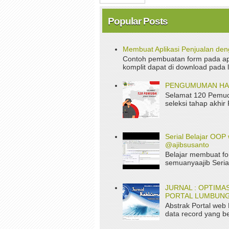
Popular Posts
Membuat Aplikasi Penjualan de
Contoh pembuatan form pada apl
komplit dapat di download pada 
PENGUMUMAN HASI
Selamat 120 Pemud
seleksi tahap akhir
Serial Belajar OOP 
@ajibsusanto
Belajar membuat fo
semuanyaajib Serial
JURNAL : OPTIM
PORTAL LUMBUNG
Abstrak Portal web
data record yang be