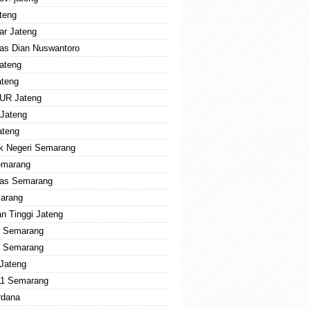
teng
ar Jateng
tas Dian Nuswantoro
ateng
teng
UR Jateng
Jateng
ateng
ik Negeri Semarang
emarang
tas Semarang
arang
n Tinggi Jateng
 Semarang
 Semarang
 Jateng
1 Semarang
dana