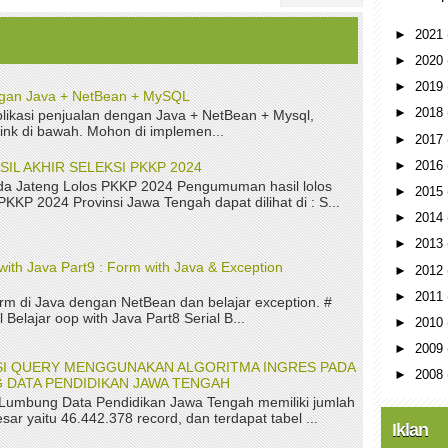
►
2021
►
2020
►
2019
ngan Java + NetBean + MySQL
►
2018
ikasi penjualan dengan Java + NetBean + Mysql,
link di bawah. Mohon di implemen...
►
2017
►
2016
L AKHIR SELEKSI PKKP 2024
a Jateng Lolos PKKP 2024 Pengumuman hasil lolos
►
2015
 PKKP 2024 Provinsi Jawa Tengah dapat dilihat di : S...
►
2014
►
2013
with Java Part9 : Form with Java & Exception
►
2012
►
2011
rm di Java dengan NetBean dan belajar exception. #
 Belajar oop with Java Part8 Serial B...
►
2010
►
2009
ASI QUERY MENGGUNAKAN ALGORITMA INGRES PADA
►
2008
 DATA PENDIDIKAN JAWA TENGAH
 Lumbung Data Pendidikan Jawa Tengah memiliki jumlah
sar yaitu 46.442.378 record, dan terdapat tabel ...
Iklan