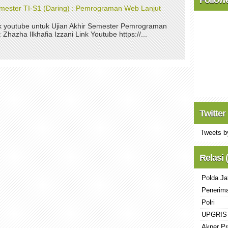
Semester TI-S1 (Daring) : Pemrograman Web Lanjut
nk youtube untuk Ujian Akhir Semester Pemrograman
Zhazha Ilkhafia Izzani Link Youtube https://...
Twitter
Tweets b
Relasi 
Polda Ja
Penerima
Polri
UPGRIS
Akper Pr