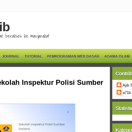
ib
 dan berakses ke masyarakat
JOURNAL
TUTORIAL
PEMROGRAMAN WEB DASAR
AGAMA ISLAM
Contri
kolah Inspektur Polisi Sumber
Ajib 
a71b
Statisti
Katego