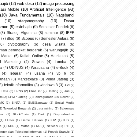
ajib
(12)
web desa
(12)
image processing
kasi Mobile
(10)
Artificial Intelligence (AI)
(10)
Java Fundamentals
(10)
Naqsbandi
(10)
steganography
(10)
Dasar
aman
(9)
estehajib
(9)
Semester Pendek
(8)
(8)
Strategi Algoritma
(8)
seminar
(8)
IEEE
(7)
Blog
(6)
Scopus
(6)
Semester Antara
(6)
(6)
cryptography
(6)
desa wisata
(6)
man perangkat bergerak
(6)
warungajib
(6)
 Market
(5)
Kuliah Online
(5)
Matrikulasi
(5)
al Marketing
(4)
Gowes
(4)
Lomba
(4)
a
(4)
UDINUS
(4)
Wirausaha
(4)
e-Book
(4)
(4)
lebaran
(4)
usaha
(4)
vb 6
(4)
ahaan
(3)
Marketplace
(3)
Polda Jateng
(3)
3)
teknik informatika
(3)
windows 8
(3)
API
(2)
g Data
(2)
CPNS
(2)
Chat Bot
(2)
Hosting
(2)
Juri
(2)
um
(2)
LPMP Jateng
(2)
Pemrograman Sisi Server
(2)
SMK
(2)
SINTA
(2)
SMSGateway
(2)
Social Media
2)
Teknologi Bergerak
(2)
data mining
(2)
Bakomsus
swa
(1)
BlockChain
(1)
Dart
(1)
Disporabudpar
(1)
Flutter
(1)
Game Edukasi
(1)
IOP
(1)
IOS
(1)
ia
(1)
KRS
(1)
Matan
(1)
NU
(1)
Network
(1)
PTI
(1)
ngenalan Teknologi Informasi
(1)
Proyek StartUp
(1)