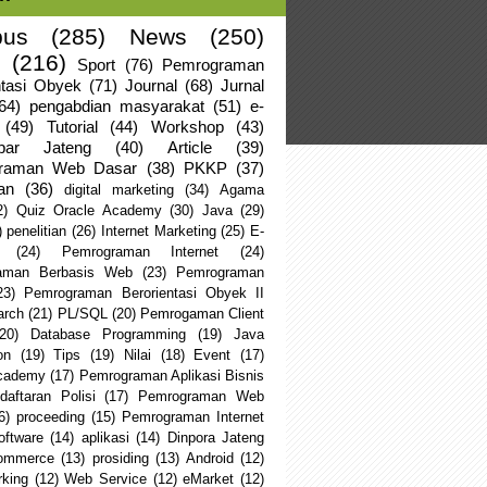
us
(285)
News
(250)
(216)
Sport
(76)
Pemrograman
ntasi Obyek
(71)
Journal
(68)
Jurnal
64)
pengabdian masyarakat
(51)
e-
(49)
Tutorial
(44)
Workshop
(43)
apar Jateng
(40)
Article
(39)
raman Web Dasar
(38)
PKKP
(37)
an
(36)
digital marketing
(34)
Agama
2)
Quiz Oracle Academy
(30)
Java
(29)
)
penelitian
(26)
Internet Marketing
(25)
E-
(24)
Pemrograman Internet
(24)
aman Berbasis Web
(23)
Pemrograman
23)
Pemrograman Berorientasi Obyek II
arch
(21)
PL/SQL
(20)
Pemrogaman Client
(20)
Database Programming
(19)
Java
on
(19)
Tips
(19)
Nilai
(18)
Event
(17)
Academy
(17)
Pemrograman Aplikasi Bisnis
daftaran Polisi
(17)
Pemrograman Web
6)
proceeding
(15)
Pemrograman Internet
oftware
(14)
aplikasi
(14)
Dinpora Jateng
ommerce
(13)
prosiding
(13)
Android
(12)
king
(12)
Web Service
(12)
eMarket
(12)