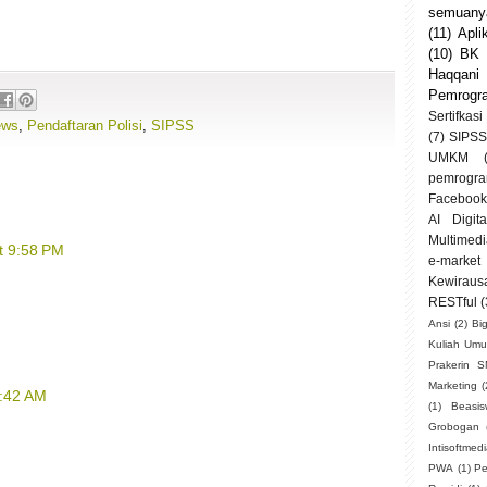
semuanya
(11)
Apli
(10)
BK
Haqqani
Pemrogr
Sertifkasi
ews
,
Pendaftaran Polisi
,
SIPSS
(7)
SIPSS
UMKM
pemrogra
Facebook
AI Digit
Multimedi
t 9:58 PM
e-market
Kewiraus
RESTful
(
Ansi
(2)
Bi
Kuliah Um
Prakerin 
Marketing
(
7:42 AM
(1)
Beasi
Grobogan
Intisoftmed
PWA
(1)
Pe