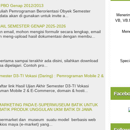
P PBO Genap 2012/2013
uliah Pemrograman Berorientasi Obyek Semester
Menerim
ta akan di gunakan untuk invite a...
VB, VB.
AIL SEMESTER GENAP 2025-2026
Mene
n email, mohon mengisi formulir secara lengkap, email
kan meng-upload hasil dokumentasi dengan membu...
ertama sampai terakhir ada disini, silahkan download
Speci
a dipelajari. Contoh pro...
Semester D3-TI Vokasi (Daring) : Pemrograman Mobile 2 &
aftar link Hasil Ujian Akhir Semester D3-TI Vokasi
aman Mobile 2 & E-Commerce, domain & hosti...
Faceb
MARKETING PADA E-SUPERMUSEUM BATIK UNTUK
ATIK PRODUK UNGGULAN UKM BATIK DI JAWA
permarket dan museum suatu model berbasis web
kios maya (e-market) yang...
Follow