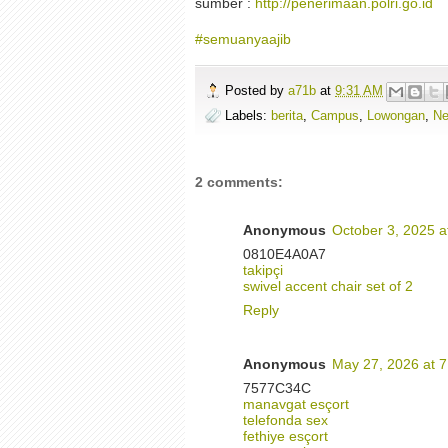
sumber :
http://penerimaan.polri.go.id
#semuanyaajib
Posted by
a71b
at
9:31 AM
Labels:
berita
,
Campus
,
Lowongan
,
N
2 comments:
Anonymous
October 3, 2025 a
0810E4A0A7
takipçi
swivel accent chair set of 2
Reply
Anonymous
May 27, 2026 at 
7577C34C
manavgat esçort
telefonda sex
fethiye esçort