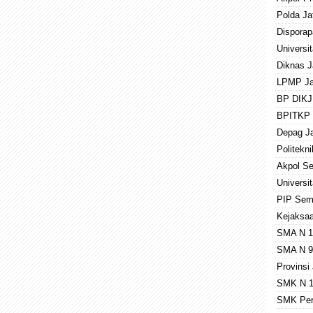
Polda Ja
Disporap
Universi
Diknas J
LPMP Ja
BP DIKJ
BPITKP 
Depag J
Politekn
Akpol S
Universi
PIP Sem
Kejaksaa
SMA N 1
SMA N 9
Provinsi
SMK N 1
SMK Per