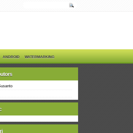
ANDROID
WATERMARKING
butors
Susanto
c
ri