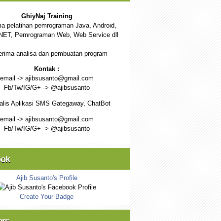
GhiyNaj Training
a pelatihan pemrograman Java, Android,
NET, Pemrograman Web, Web Service dll
rima analisa dan pembuatan program
Kontak :
email -> ajibsusanto@gmail.com
Fb/Tw/IG/G+ -> @ajibsusanto
alis Aplikasi SMS Gategaway, ChatBot
email -> ajibsusanto@gmail.com
Fb/Tw/IG/G+ -> @ajibsusanto
ook
Ajib Susanto's Profile
Create Your Badge
ers