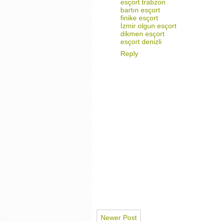
esçort trabzon
bartın esçort
finike esçort
İzmir olgun esçort
dikmen esçort
esçort denizli
Reply
Newer Post