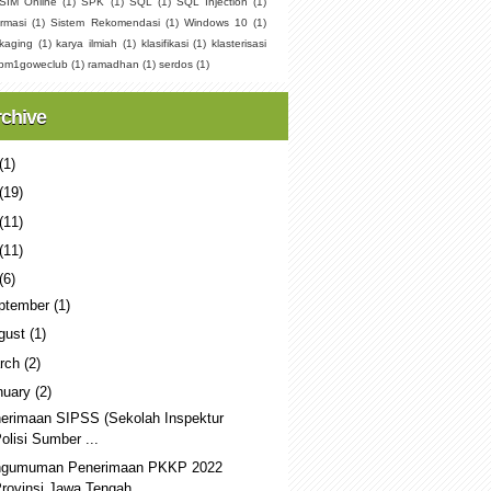
SIM Online
(1)
SPK
(1)
SQL
(1)
SQL Injection
(1)
rmasi
(1)
Sistem Rekomendasi
(1)
Windows 10
(1)
kaging
(1)
karya ilmiah
(1)
klasifikasi
(1)
klasterisasi
pm1goweclub
(1)
ramadhan
(1)
serdos
(1)
rchive
(1)
(19)
(11)
(11)
(6)
ptember
(1)
gust
(1)
rch
(2)
nuary
(2)
erimaan SIPSS (Sekolah Inspektur
olisi Sumber ...
gumuman Penerimaan PKKP 2022
rovinsi Jawa Tengah