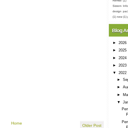
Remidi
(1)
Sistem Info
design pac
(1)
new
(1)
Blog A
►
2026
►
2025
►
2024
►
2023
▼
2022
►
Se
►
Au
►
Ma
▼
Ja
Pen
P
Pen
Home
Older Post
P