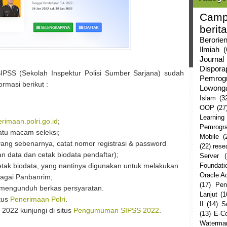
Camp
berita
Berorie
Ilmiah
(
Journal
Dispor
 SIPSS (Sekolah Inspektur Polisi Sumber Sarjana) sudah
Pemrog
ormasi berikut :
Lowong
Islam
(3
OOP
(27
Learning
rimaan.polri.go.id
;
Pemrogr
satu macam seleksi;
Mobile
(
yang sebenarnya, catat nomor registrasi & password
(22)
rese
n data dan cetak biodata pendaftar);
Server
etak biodata, yang nantinya digunakan untuk melakukan
Foundati
Oracle 
ebagai Panbanrim;
(17)
Pen
 mengunduh berkas persyaratan.
Lanjut
(1
itus
Penerimaan Polri
.
II
(14)
S
022 kunjungi di situs
Pengumuman SIPSS 2022
.
(13)
E-C
Watermar