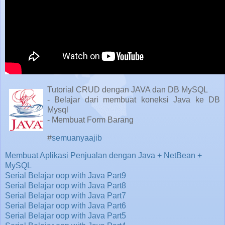
Tutorial CRUD dengan JAVA dan DB MySQL
- Belajar dari membuat koneksi Java ke DB
Mysql
- Membuat Form Barang
#
semuanyaajib
Membuat Aplikasi Penjualan dengan Java + NetBean +
MySQL
Serial Belajar oop with Java Part9
Serial Belajar oop with Java Part8
Serial Belajar oop with Java Part7
Serial Belajar oop with Java Part6
Serial Belajar oop with Java Part5