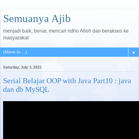
Semuanya Ajib
menjadi baik, benar, mencari ridho Alloh dan berakses ke
masyarakat
▼
Saturday, July 3, 2021
Serial Belajar OOP with Java Part10 : java
dan db MySQL