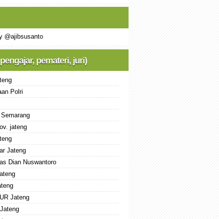
y @ajibsusanto
(pengajar, pemateri, juri)
teng
an Polri
 Semarang
ov. jateng
teng
ar Jateng
tas Dian Nuswantoro
ateng
teng
UR Jateng
Jateng