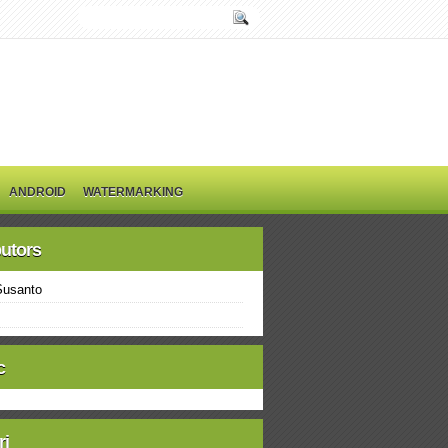
ANDROID
WATERMARKING
butors
Susanto
c
ri