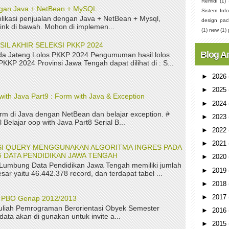
Remidi
(1)
ngan Java + NetBean + MySQL
Sistem Info
ikasi penjualan dengan Java + NetBean + Mysql,
design pac
link di bawah. Mohon di implemen...
(1)
new
(1)
L AKHIR SELEKSI PKKP 2024
Blog A
a Jateng Lolos PKKP 2024 Pengumuman hasil lolos
 PKKP 2024 Provinsi Jawa Tengah dapat dilihat di : S...
►
2026
►
2025
with Java Part9 : Form with Java & Exception
►
2024
rm di Java dengan NetBean dan belajar exception. #
►
2023
 Belajar oop with Java Part8 Serial B...
►
2022
►
2021
ASI QUERY MENGGUNAKAN ALGORITMA INGRES PADA
 DATA PENDIDIKAN JAWA TENGAH
►
2020
 Lumbung Data Pendidikan Jawa Tengah memiliki jumlah
►
2019
sar yaitu 46.442.378 record, dan terdapat tabel ...
►
2018
►
2017
P PBO Genap 2012/2013
uliah Pemrograman Berorientasi Obyek Semester
►
2016
ta akan di gunakan untuk invite a...
►
2015