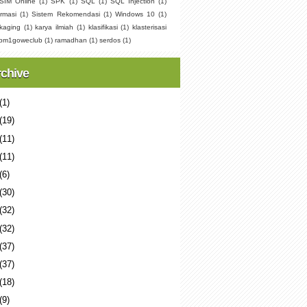
SIM Online
(1)
SPK
(1)
SQL
(1)
SQL Injection
(1)
rmasi
(1)
Sistem Rekomendasi
(1)
Windows 10
(1)
kaging
(1)
karya ilmiah
(1)
klasifikasi
(1)
klasterisasi
pm1goweclub
(1)
ramadhan
(1)
serdos
(1)
rchive
(1)
(19)
(11)
(11)
(6)
(30)
(32)
(32)
(37)
(37)
(18)
(9)