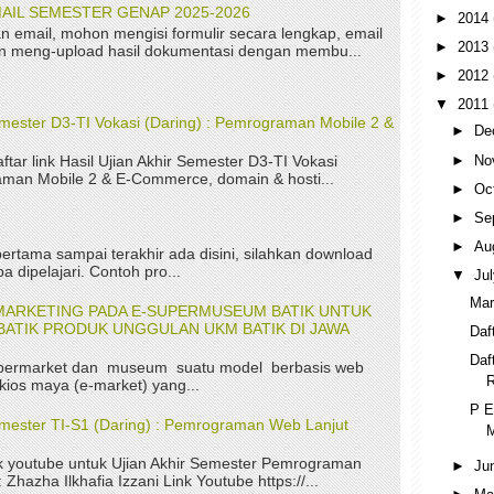
AIL SEMESTER GENAP 2025-2026
►
2014
n email, mohon mengisi formulir secara lengkap, email
►
2013
kan meng-upload hasil dokumentasi dengan membu...
►
2012
▼
2011
Semester D3-TI Vokasi (Daring) : Pemrograman Mobile 2 &
►
De
►
No
aftar link Hasil Ujian Akhir Semester D3-TI Vokasi
aman Mobile 2 & E-Commerce, domain & hosti...
►
Oc
►
Se
►
Au
ertama sampai terakhir ada disini, silahkan download
a dipelajari. Contoh pro...
▼
Ju
Mar
MARKETING PADA E-SUPERMUSEUM BATIK UNTUK
ATIK PRODUK UNGGULAN UKM BATIK DI JAWA
Daf
Daf
permarket dan museum suatu model berbasis web
kios maya (e-market) yang...
P E
Semester TI-S1 (Daring) : Pemrograman Web Lanjut
M
nk youtube untuk Ujian Akhir Semester Pemrograman
►
Ju
Zhazha Ilkhafia Izzani Link Youtube https://...