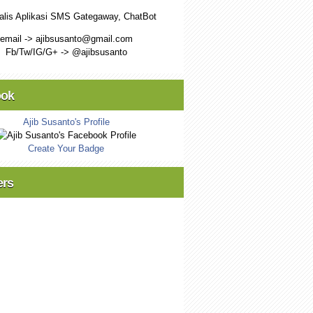
alis Aplikasi SMS Gategaway, ChatBot
email -> ajibsusanto@gmail.com
Fb/Tw/IG/G+ -> @ajibsusanto
ook
Ajib Susanto's Profile
Create Your Badge
ers