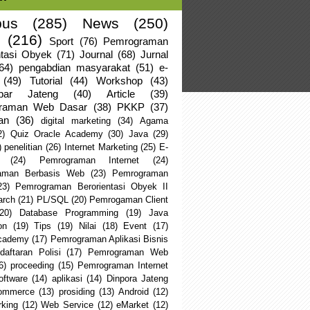
us
(285)
News
(250)
(216)
Sport
(76)
Pemrograman
ntasi Obyek
(71)
Journal
(68)
Jurnal
64)
pengabdian masyarakat
(51)
e-
(49)
Tutorial
(44)
Workshop
(43)
apar Jateng
(40)
Article
(39)
raman Web Dasar
(38)
PKKP
(37)
an
(36)
digital marketing
(34)
Agama
2)
Quiz Oracle Academy
(30)
Java
(29)
)
penelitian
(26)
Internet Marketing
(25)
E-
(24)
Pemrograman Internet
(24)
aman Berbasis Web
(23)
Pemrograman
23)
Pemrograman Berorientasi Obyek II
arch
(21)
PL/SQL
(20)
Pemrogaman Client
(20)
Database Programming
(19)
Java
on
(19)
Tips
(19)
Nilai
(18)
Event
(17)
Academy
(17)
Pemrograman Aplikasi Bisnis
daftaran Polisi
(17)
Pemrograman Web
6)
proceeding
(15)
Pemrograman Internet
oftware
(14)
aplikasi
(14)
Dinpora Jateng
ommerce
(13)
prosiding
(13)
Android
(12)
king
(12)
Web Service
(12)
eMarket
(12)