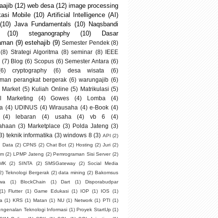
ajib
(12)
web desa
(12)
image processing
kasi Mobile
(10)
Artificial Intelligence (AI)
(10)
Java Fundamentals
(10)
Naqsbandi
(10)
steganography
(10)
Dasar
aman
(9)
estehajib
(9)
Semester Pendek
(8)
(8)
Strategi Algoritma
(8)
seminar
(8)
IEEE
(7)
Blog
(6)
Scopus
(6)
Semester Antara
(6)
(6)
cryptography
(6)
desa wisata
(6)
man perangkat bergerak
(6)
warungajib
(6)
 Market
(5)
Kuliah Online
(5)
Matrikulasi
(5)
al Marketing
(4)
Gowes
(4)
Lomba
(4)
a
(4)
UDINUS
(4)
Wirausaha
(4)
e-Book
(4)
(4)
lebaran
(4)
usaha
(4)
vb 6
(4)
ahaan
(3)
Marketplace
(3)
Polda Jateng
(3)
3)
teknik informatika
(3)
windows 8
(3)
API
(2)
g Data
(2)
CPNS
(2)
Chat Bot
(2)
Hosting
(2)
Juri
(2)
um
(2)
LPMP Jateng
(2)
Pemrograman Sisi Server
(2)
SMK
(2)
SINTA
(2)
SMSGateway
(2)
Social Media
2)
Teknologi Bergerak
(2)
data mining
(2)
Bakomsus
swa
(1)
BlockChain
(1)
Dart
(1)
Disporabudpar
(1)
Flutter
(1)
Game Edukasi
(1)
IOP
(1)
IOS
(1)
ia
(1)
KRS
(1)
Matan
(1)
NU
(1)
Network
(1)
PTI
(1)
ngenalan Teknologi Informasi
(1)
Proyek StartUp
(1)