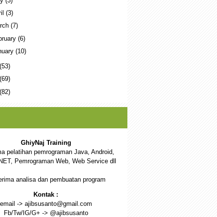
ay
(3)
ril
(3)
rch
(7)
bruary
(6)
nuary
(10)
(53)
(69)
(82)
GhiyNaj Training
a pelatihan pemrograman Java, Android,
NET, Pemrograman Web, Web Service dll
rima analisa dan pembuatan program
Kontak :
email -> ajibsusanto@gmail.com
Fb/Tw/IG/G+ -> @ajibsusanto