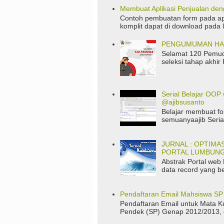
Membuat Aplikasi Penjualan de
Contoh pembuatan form pada apl
komplit dapat di download pada 
PENGUMUMAN HASI
Selamat 120 Pemud
seleksi tahap akhir
Serial Belajar OOP 
@ajibsusanto
Belajar membuat fo
semuanyaajib Serial
JURNAL : OPTIM
PORTAL LUMBUNG
Abstrak Portal web
data record yang be
Pendaftaran Email Mahsiswa S
Pendaftaran Email untuk Mata K
Pendek (SP) Genap 2012/2013, da