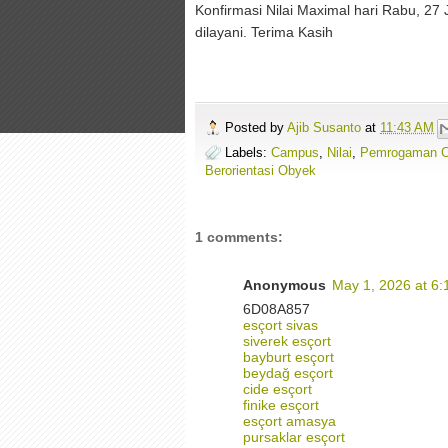
Konfirmasi Nilai Maximal hari Rabu, 27
dilayani. Terima Kasih
Posted by
Ajib Susanto
at
11:43 AM
Labels:
Campus
,
Nilai
,
Pemrogaman Cl
Berorientasi Obyek
1 comments:
Anonymous
May 1, 2026 at 6
6D08A857
esçort sivas
siverek esçort
bayburt esçort
beydağ esçort
cide esçort
finike esçort
esçort amasya
pursaklar esçort