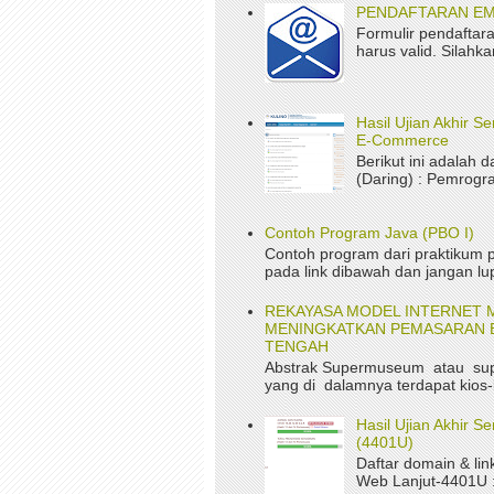
PENDAFTARAN EM
Formulir pendaftara
harus valid. Silah
Hasil Ujian Akhir 
E-Commerce
Berikut ini adalah d
(Daring) : Pemrogr
Contoh Program Java (PBO I)
Contoh program dari praktikum p
pada link dibawah dan jangan lup
REKAYASA MODEL INTERNET 
MENINGKATKAN PEMASARAN B
TENGAH
Abstrak Supermuseum atau su
yang di dalamnya terdapat kios-
Hasil Ujian Akhir 
(4401U)
Daftar domain & li
Web Lanjut-4401U : 