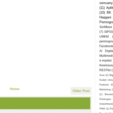
semuanya
(11)
Apli
(10)
BK
Haqqani
Pemrogr
Sertifkasi
(7)
SIPSS
UMKM
pemrogra
Facebook
AI Digit
Multimedi
e-market
Kewiraus
RESTful
(
Ansi
(2)
Bi
Kuliah Um
Prakerin 
Home
Marketing
(
Older Post
(1)
Beasi
Grobogan
Intisoftmed
PWA
(1)
Pe