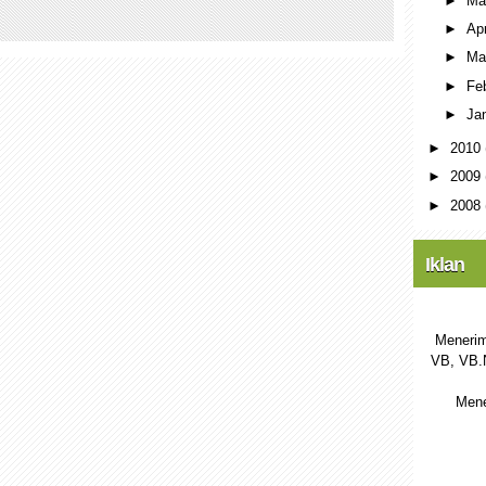
►
M
►
Ap
►
Ma
►
Fe
►
Ja
►
2010
►
2009
►
2008
Iklan
Menerim
VB, VB.
Mene