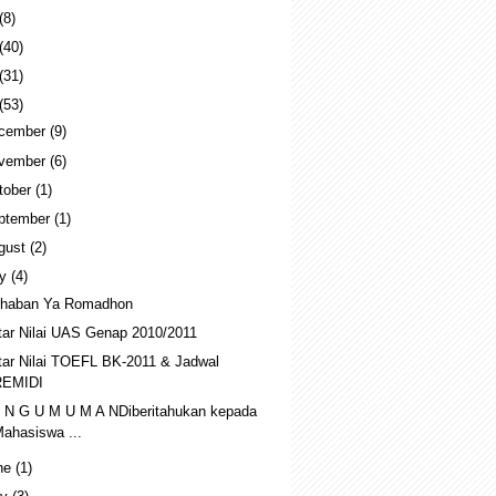
(8)
(40)
(31)
(53)
cember
(9)
vember
(6)
tober
(1)
ptember
(1)
gust
(2)
ly
(4)
haban Ya Romadhon
tar Nilai UAS Genap 2010/2011
tar Nilai TOEFL BK-2011 & Jadwal
REMIDI
 N G U M U M A NDiberitahukan kepada
ahasiswa ...
ne
(1)