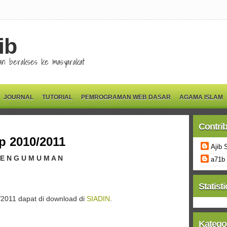
ib
 dan berakses ke masyarakat
JOURNAL
TUTORIAL
PEMROGRAMAN WEB DASAR
AGAMA ISLAM
Contri
p 2010/2011
Ajib 
 E N G U M U M A N
a71b
Statisti
/2011 dapat di download di
SIADIN
.
Katego