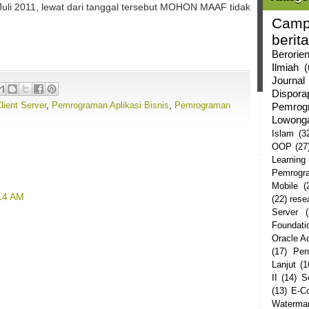
 Juli 2011, lewat dari tanggal tersebut MOHON MAAF tidak
Camp
berita
Berorie
Ilmiah
(
Journal
Dispor
ient Server
,
Pemrograman Aplikasi Bisnis
,
Pemrograman
Pemrog
Lowong
Islam
(3
OOP
(27
Learning
Pemrogr
Mobile
(
:14 AM
(22)
rese
Server
Foundati
Oracle 
(17)
Pen
Lanjut
(1
II
(14)
S
(13)
E-C
Watermar