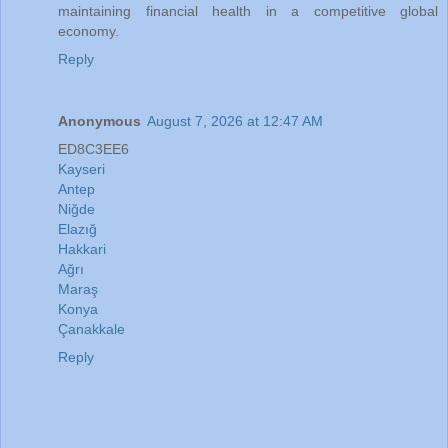
maintaining financial health in a competitive global
economy.
Reply
Anonymous
August 7, 2026 at 12:47 AM
ED8C3EE6
Kayseri
Antep
Niğde
Elazığ
Hakkari
Ağrı
Maraş
Konya
Çanakkale
Reply