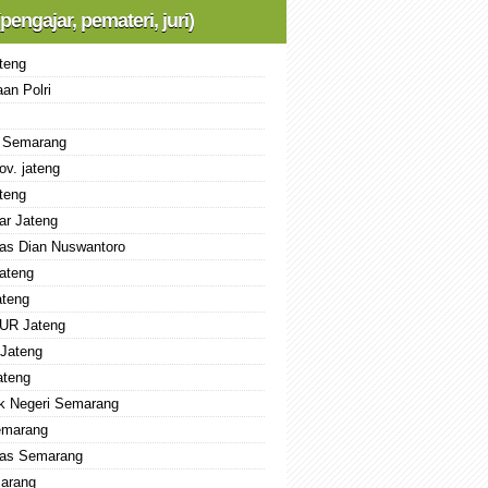
(pengajar, pemateri, juri)
teng
an Polri
 Semarang
ov. jateng
teng
ar Jateng
tas Dian Nuswantoro
ateng
teng
UR Jateng
Jateng
ateng
ik Negeri Semarang
emarang
tas Semarang
arang