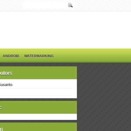
ANDROID
WATERMARKING
butors
Susanto
c
ri