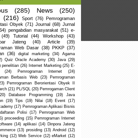
us
(285)
News
(250)
(216)
Sport
(76)
Pemrograman
ntasi Obyek
(71)
Journal
(68)
Jurnal
64)
pengabdian masyarakat
(51)
e-
(49)
Tutorial
(44)
Workshop
(43)
apar Jateng
(40)
Article
(39)
raman Web Dasar
(38)
PKKP
(37)
an
(36)
digital marketing
(34)
Agama
2)
Quiz Oracle Academy
(30)
Java
(29)
)
penelitian
(26)
Internet Marketing
(25)
E-
(24)
Pemrograman Internet
(24)
aman Berbasis Web
(23)
Pemrograman
23)
Pemrograman Berorientasi Obyek II
arch
(21)
PL/SQL
(20)
Pemrogaman Client
(20)
Database Programming
(19)
Java
on
(19)
Tips
(19)
Nilai
(18)
Event
(17)
Academy
(17)
Pemrograman Aplikasi Bisnis
daftaran Polisi
(17)
Pemrograman Web
6)
proceeding
(15)
Pemrograman Internet
oftware
(14)
aplikasi
(14)
Dinpora Jateng
ommerce
(13)
prosiding
(13)
Android
(12)
king
(12)
Web Service
(12)
eMarket
(12)