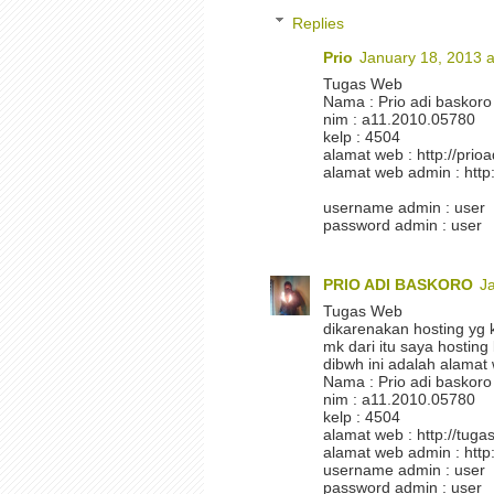
Replies
Prio
January 18, 2013 
Tugas Web
Nama : Prio adi baskoro
nim : a11.2010.05780
kelp : 4504
alamat web : http://prio
alamat web admin : http
username admin : user
password admin : user
PRIO ADI BASKORO
J
Tugas Web
dikarenakan hosting yg k
mk dari itu saya hosting 
dibwh ini adalah alamat
Nama : Prio adi baskoro
nim : a11.2010.05780
kelp : 4504
alamat web : http://tuga
alamat web admin : http:
username admin : user
password admin : user