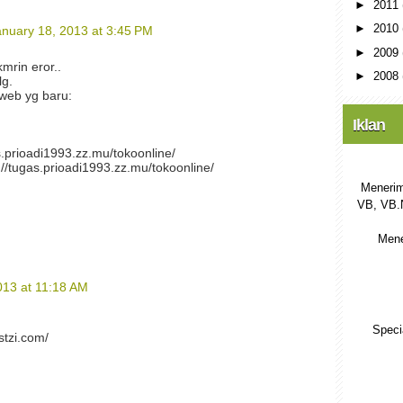
►
2011
►
2010
anuary 18, 2013 at 3:45 PM
►
2009
mrin eror..
►
2008
lg.
 web yg baru:
Iklan
s.prioadi1993.zz.mu/tokoonline/
//tugas.prioadi1993.zz.mu/tokoonline/
Menerim
VB, VB.
Mene
013 at 11:18 AM
Speci
stzi.com/