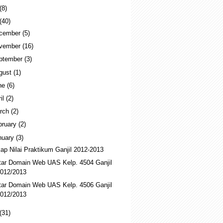
(8)
(40)
cember
(5)
vember
(16)
ptember
(3)
gust
(1)
ne
(6)
ril
(2)
rch
(2)
bruary
(2)
nuary
(3)
ap Nilai Praktikum Ganjil 2012-2013
tar Domain Web UAS Kelp. 4504 Ganjil
012/2013
tar Domain Web UAS Kelp. 4506 Ganjil
012/2013
(31)