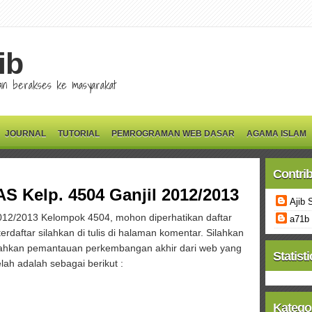
ib
 dan berakses ke masyarakat
JOURNAL
TUTORIAL
PEMROGRAMAN WEB DASAR
AGAMA ISLAM
Contri
S Kelp. 4504 Ganjil 2012/2013
Ajib 
012/2013 Kelompok 4504, mohon diperhatikan daftar
a71b
daftar silahkan di tulis di halaman komentar. Silahkan
dahkan pemantauan perkembangan akhir dari web yang
Statisti
lah adalah sebagai berikut :
Katego