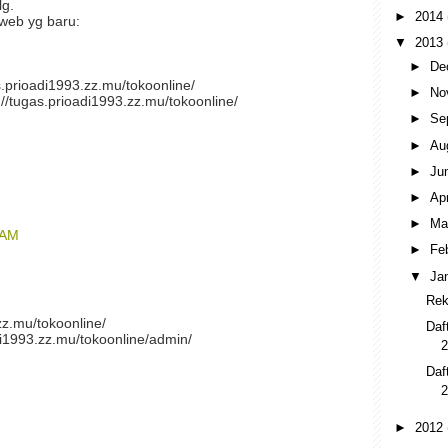
lg.
►
2014
 web yg baru:
▼
2013
►
De
s.prioadi1993.zz.mu/tokoonline/
►
No
//tugas.prioadi1993.zz.mu/tokoonline/
►
Se
►
Au
►
Ju
►
Ap
►
Ma
 AM
►
Fe
▼
Ja
Rek
zz.mu/tokoonline/
Daf
di1993.zz.mu/tokoonline/admin/
2
Daf
2
►
2012