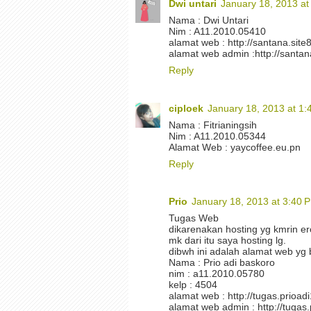
Dwi untari
January 18, 2013 at
Nama : Dwi Untari
Nim : A11.2010.05410
alamat web : http://santana.site
alamat web admin :http://santan
Reply
ciploek
January 18, 2013 at 1
Nama : Fitrianingsih
Nim : A11.2010.05344
Alamat Web : yaycoffee.eu.pn
Reply
Prio
January 18, 2013 at 3:40 
Tugas Web
dikarenakan hosting yg kmrin ero
mk dari itu saya hosting lg.
dibwh ini adalah alamat web yg 
Nama : Prio adi baskoro
nim : a11.2010.05780
kelp : 4504
alamat web : http://tugas.prioad
alamat web admin : http://tugas