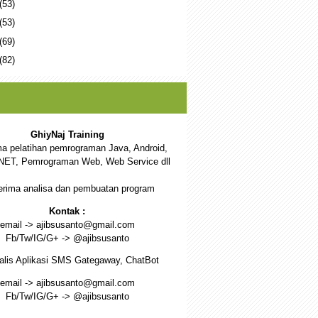
(53)
(53)
(69)
(82)
GhiyNaj Training
a pelatihan pemrograman Java, Android,
NET, Pemrograman Web, Web Service dll
rima analisa dan pembuatan program
Kontak :
email -> ajibsusanto@gmail.com
Fb/Tw/IG/G+ -> @ajibsusanto
alis Aplikasi SMS Gategaway, ChatBot
email -> ajibsusanto@gmail.com
Fb/Tw/IG/G+ -> @ajibsusanto