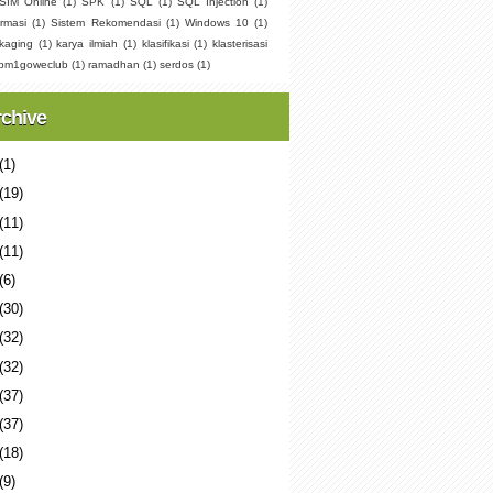
SIM Online
(1)
SPK
(1)
SQL
(1)
SQL Injection
(1)
rmasi
(1)
Sistem Rekomendasi
(1)
Windows 10
(1)
kaging
(1)
karya ilmiah
(1)
klasifikasi
(1)
klasterisasi
pm1goweclub
(1)
ramadhan
(1)
serdos
(1)
rchive
(1)
(19)
(11)
(11)
(6)
(30)
(32)
(32)
(37)
(37)
(18)
(9)