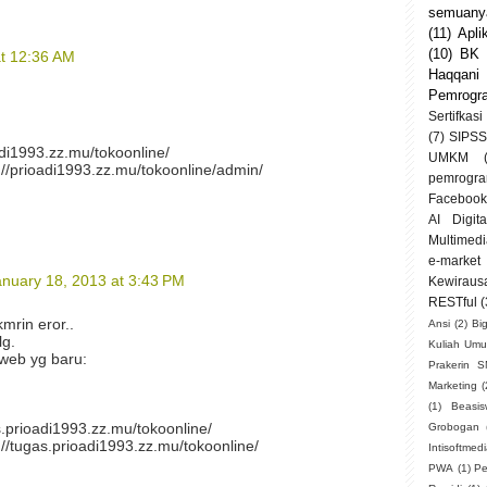
semuanya
(11)
Apli
(10)
BK
at 12:36 AM
Haqqani
Pemrogr
Sertifkasi
(7)
SIPSS
adi1993.zz.mu/tokoonline/
UMKM
://prioadi1993.zz.mu/tokoonline/admin/
pemrogra
Facebook
AI Digit
Multimedi
e-market
anuary 18, 2013 at 3:43 PM
Kewiraus
RESTful
(
mrin eror..
Ansi
(2)
Bi
lg.
Kuliah Um
 web yg baru:
Prakerin 
Marketing
(
(1)
Beasi
s.prioadi1993.zz.mu/tokoonline/
Grobogan
//tugas.prioadi1993.zz.mu/tokoonline/
Intisoftmed
PWA
(1)
Pe