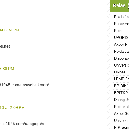
Relasi 
Polda Ja
Penerima
at 6:34 PM
Polri
UPGRIS
Akper Pr
es.net
Polda Ja
Disporap
Universi
 5:36 PM
Diknas J
LPMP Ja
.id1945.com/uasweblukman/
BP DIKJ
BPITKP 
Depag J
Politekn
13 at 2:09 PM
Akpol S
Universi
ah.id1945.com/uasgagah/
PIP Sem