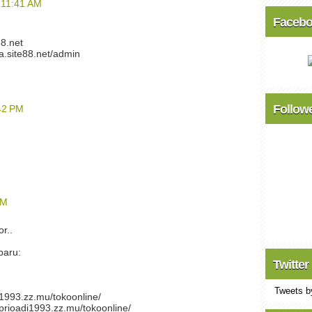
 11:41 AM
Faceb
88.net
a.site88.net/admin
Follow
:42 PM
PM
r..
baru:
Twitter
Tweets b
i1993.zz.mu/tokoonline/
.prioadi1993.zz.mu/tokoonline/