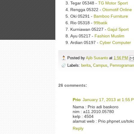
Tegar 05348 -
TG Motor Sport
Rengga 05322 -
Otomotif Online
Oki 05291 -
Bamboo Furniture
Rio 05318 -
99batik
Kurniawan 05227 -
Gajul Sport
Ayu 05217 -
Fashion Muslim
Ardian 05197 -
Cyber Computer
Posted by
Ajib Susanto
at
1:56 PM
Labels:
berita
,
Campus
,
Pemrograman
26 comments:
Prio
January 17, 2013 at 1:55 
Nama : Prio adi baskoro
nim : a11.2010.05780
kelp : 4504
alamat web : Prio.phpnet.us/tok
Reply