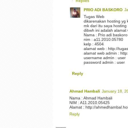
Replies
PRIO ADI BASKORO
J
Tugas Web
dikarenakan hosting yg k
mk dari itu saya hosting 
dibwh ini adalah alamat
Nama : Prio adi baskoro
nim : a11.2010.05780
kelp : 4504
alamat web : http://tuga
alamat web admin : http:
username admin : user
password admin : user
Reply
Ahmad Hambali
January 18, 2
Nama : Ahmad Hambali
NIM : A11.2010.05425
Alamat : http://ahmedhambal.ho
Reply