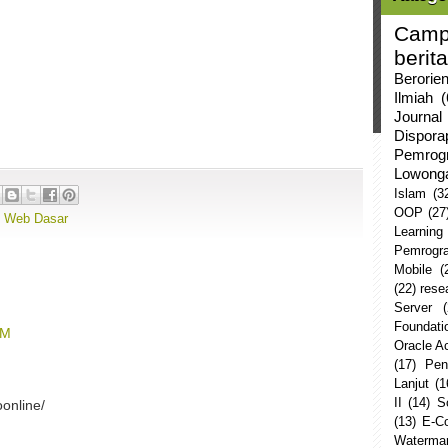
Camp
berita
Berorie
Ilmiah
(
Journal
Dispor
Pemrog
Lowong
Islam
(3
OOP
(27
 Web Dasar
Learning
Pemrogr
Mobile
(
(22)
rese
Server
Foundati
PM
Oracle 
(17)
Pen
Lanjut
(1
II
(14)
S
oonline/
(13)
E-C
Watermar