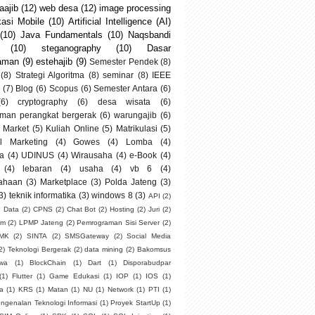
ajib
(12)
web desa
(12)
image processing
kasi Mobile
(10)
Artificial Intelligence (AI)
(10)
Java Fundamentals
(10)
Naqsbandi
(10)
steganography
(10)
Dasar
aman
(9)
estehajib
(9)
Semester Pendek
(8)
(8)
Strategi Algoritma
(8)
seminar
(8)
IEEE
(7)
Blog
(6)
Scopus
(6)
Semester Antara
(6)
(6)
cryptography
(6)
desa wisata
(6)
man perangkat bergerak
(6)
warungajib
(6)
 Market
(5)
Kuliah Online
(5)
Matrikulasi
(5)
al Marketing
(4)
Gowes
(4)
Lomba
(4)
a
(4)
UDINUS
(4)
Wirausaha
(4)
e-Book
(4)
(4)
lebaran
(4)
usaha
(4)
vb 6
(4)
ahaan
(3)
Marketplace
(3)
Polda Jateng
(3)
3)
teknik informatika
(3)
windows 8
(3)
API
(2)
g Data
(2)
CPNS
(2)
Chat Bot
(2)
Hosting
(2)
Juri
(2)
um
(2)
LPMP Jateng
(2)
Pemrograman Sisi Server
(2)
SMK
(2)
SINTA
(2)
SMSGateway
(2)
Social Media
2)
Teknologi Bergerak
(2)
data mining
(2)
Bakomsus
swa
(1)
BlockChain
(1)
Dart
(1)
Disporabudpar
(1)
Flutter
(1)
Game Edukasi
(1)
IOP
(1)
IOS
(1)
ia
(1)
KRS
(1)
Matan
(1)
NU
(1)
Network
(1)
PTI
(1)
ngenalan Teknologi Informasi
(1)
Proyek StartUp
(1)